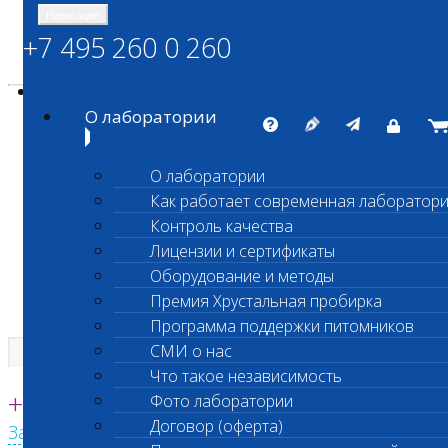
Навигация
+7 495 260 0 260
Энциклопедия Шанс Био
Карта сайта
vetlab@vetlab.ru
О лаборатории
О лаборатории
Как работает современная лаборатор
ШАНС БИО
Контроль качества
Независимая ветеринарная лаборатория
Лицензии и сертификаты
Оборудование и методы
Премия Хрустальная пробирка
Программа поддержки питомников
СМИ о нас
Что такое независимость
Единая круглосуточная справочная
+7 495 260 0 260
Фото лаборатории
Договор (оферта)
Заказать звонок с сайта