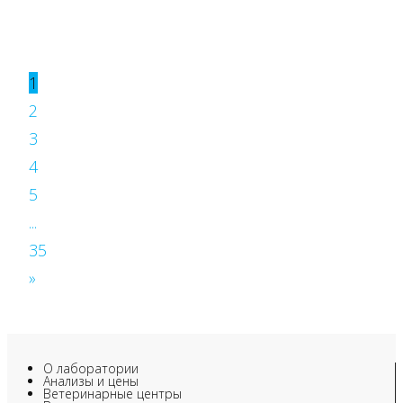
1
2
3
4
5
...
35
»
О лаборатории
Анализы и цены
Ветеринарные центры