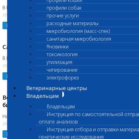
профили кошки
профили собак
В Коломне 24.07.2026 и 28.07.2026
20.07.2026
прочие услуги
расходные материалы
Подробнее
микробиология (масс-спек)
санитарная микробиология
Санитарный день
!!!новинки
токсикология
В Бутово 21.07.2026
утилизация
20.07.2026
чипирование
Подробнее
электрофорез
Ветеринарные центры
Владельцам
Возобновлено выполнение срочных
биохимических исследований
Владельцам
Инструкция по самостоятельной отпра
На Нагорной
оплате анализов
20.07.2026
Инструкция отбора и отправки материа
Подробнее
генетические исследования