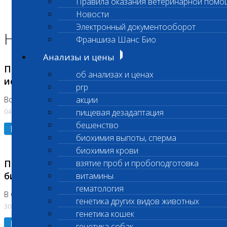
Правила оказания ветеринарной помо
Главная страница
Новости
Новости
Электронный документооборот
Новости лаборатории
Франшиза Шанс Био
Анализы и цены
Приостановка срочных биохимических
об анализах и ценах
исследований
prp
акции
Во Владыкино
04.08.2026
пищевая дезадаптация
бешенство
Подробнее
биохимия выпоты, сперма
биохимия крови
Приостановлено выполнение срочных
взятие проб и пробоподготовка
биохимических исследований
витамины
гематология
В Сколково. Код (123,309,310)
генетика других видов животных
30.07.2026
генетика кошек
Подробнее
генетика собак