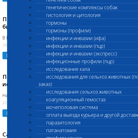
генетические комплексы собак
гистология и цитология
Приостановлено выполнение срочных
гормоны
биохимических исследований
гормоны (профили)
В Бутово 29.07.26
инфекции и инвазии (ифа)
29.07.2026
инфекции и инвазии (пцр)
инфекции и инвазии (экспресс)
Подробнее
инфекционные профили (пцр)
исследование кала
Приостановлено выполнение биохимических
исследования для сельхоз.животных (п
исследований
заказ)
исследования сельхоз.животных
На Нагорной. Код ( 123,310,309)
коагуляционный гемостаз
22.07.2026
мочеполовая система
Подробнее
оплата выезда курьера и другой достав
паразитология
патанатомия
Санитарные дни