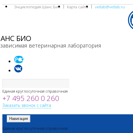
Энциклопедия Шанс Био
Карта сайта
vetlab@vetlab.ru
АНС БИО
зависимая ветеринарная лаборатория
Единая круглосуточная справочная
+7 495 260 0 260
Заказать звонок с сайта
Навигация
Единая круглосуточная справочная