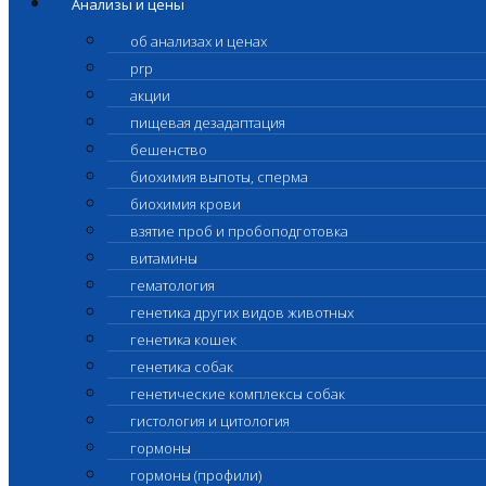
Анализы и цены
об анализах и ценах
prp
акции
пищевая дезадаптация
бешенство
биохимия выпоты, сперма
биохимия крови
взятие проб и пробоподготовка
витамины
гематология
генетика других видов животных
генетика кошек
генетика собак
генетические комплексы собак
гистология и цитология
гормоны
гормоны (профили)