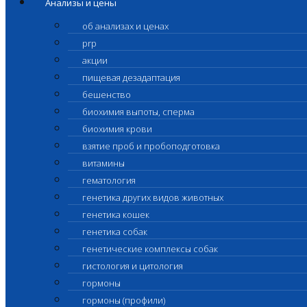
Анализы и цены
об анализах и ценах
prp
акции
пищевая дезадаптация
бешенство
биохимия выпоты, сперма
биохимия крови
взятие проб и пробоподготовка
витамины
гематология
генетика других видов животных
генетика кошек
генетика собак
генетические комплексы собак
гистология и цитология
гормоны
гормоны (профили)