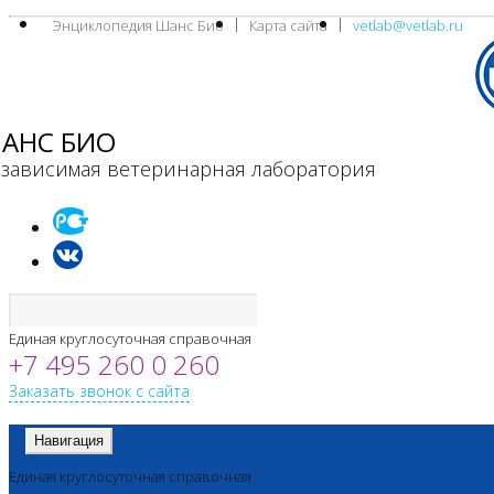
Энциклопедия Шанс Био
Карта сайта
vetlab@vetlab.ru
АНС БИО
зависимая ветеринарная лаборатория
Единая круглосуточная справочная
+7 495 260 0 260
Заказать звонок с сайта
Навигация
Единая круглосуточная справочная