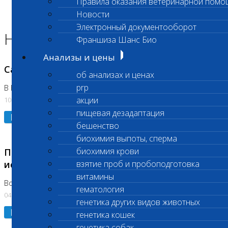
Правила оказания ветеринарной помо
Главная страница
Новости
Новости
Электронный документооборот
Новости лаборатории
Франшиза Шанс Био
Анализы и цены
Санитарный день
об анализах и ценах
prp
В Вешняках 14.08.2026
акции
10.08.2026
пищевая дезадаптация
Подробнее
бешенство
биохимия выпоты, сперма
биохимия крови
Приостановка срочных биохимических
исследований
взятие проб и пробоподготовка
витамины
Во Владыкино
гематология
04.08.2026
генетика других видов животных
Подробнее
генетика кошек
генетика собак