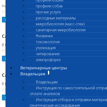
профили кошки
профили собак
На Нагорной. Код ( 123,310,309)
22.07.2026
прочие услуги
расходные материалы
Подробнее
микробиология (масс-спек)
санитарная микробиология
Санитарные дни
!!!новинки
токсикология
В Коломне 24.07.2026 и 28.07.2026
утилизация
20.07.2026
чипирование
Подробнее
электрофорез
Ветеринарные центры
Владельцам
Санитарный день
Владельцам
В Бутово 21.07.2026
Инструкция по самостоятельной отпра
20.07.2026
оплате анализов
Подробнее
Инструкция отбора и отправки материа
генетические исследования