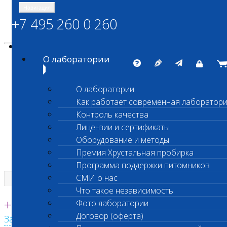
Навигация
+7 495 260 0 260
Энциклопедия Шанс Био
Карта сайта
vetlab@vetlab.ru
О лаборатории
О лаборатории
Как работает современная лаборатор
ШАНС БИО
Контроль качества
Независимая ветеринарная лаборатория
Лицензии и сертификаты
Оборудование и методы
Премия Хрустальная пробирка
Программа поддержки питомников
СМИ о нас
Что такое независимость
Единая круглосуточная справочная
+7 495 260 0 260
Фото лаборатории
Договор (оферта)
Заказать звонок с сайта