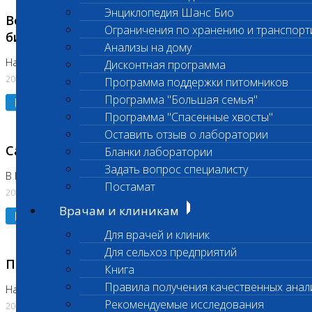
Энциклопедия Шанс Био
Возобновлено выполнение срочных
Ограничения по хранению и транспорт
биохимических исследований
Анализы на дому
На Нагорной
Дисконтная программа
20.07.2026
Программа поддержки питомников
Программа "Большая семья"
Подробнее
Программа "Спасенные хвосты"
Оставить отзыв о лаборатории
Санитарный день
Бланки лаборатории
Задать вопрос специалисту
В Коломне 20.07.2026
Постамат
20.07.2026
Врачам и клиникам
Подробнее
Для врачей и клиник
Для сельхоз предприятий
Приостановлено выполнение исследования
Книга
Правила получения качественных анал
На Нагорной
Рекомендуемые исследования
20.07.2026