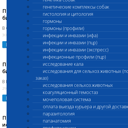
генетические комплексы собак
Приостановлено выполнение срочных
гистология и цитология
биохимических исследований
гормоны
гормоны (профили)
В Сколково. Код (123,309,310)
30.07.2026
инфекции и инвазии (ифа)
инфекции и инвазии (пцр)
Подробнее
инфекции и инвазии (экспресс)
инфекционные профили (пцр)
Приостановлено выполнение срочных
исследование кала
биохимических исследований
исследования для сельхоз.животных (п
заказ)
В Бутово 29.07.26
исследования сельхоз.животных
29.07.2026
коагуляционный гемостаз
Подробнее
мочеполовая система
оплата выезда курьера и другой достав
паразитология
Приостановлено выполнение биохимических
патанатомия
исследований