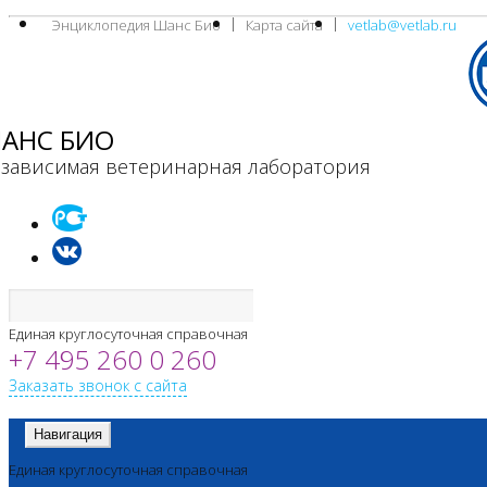
Энциклопедия Шанс Био
Карта сайта
vetlab@vetlab.ru
АНС БИО
зависимая ветеринарная лаборатория
Единая круглосуточная справочная
+7 495 260 0 260
Заказать звонок с сайта
Навигация
Единая круглосуточная справочная