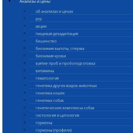
Анализы и цены
об анализах и ценах
prp
акции
пищевая дезадаптация
бешенство
биохимия выпоты, сперма
биохимия крови
взятие проб и пробоподготовка
витамины
гематология
генетика других видов животных
генетика кошек
генетика собак
генетические комплексы собак
гистология и цитология
гормоны
гормоны (профили)