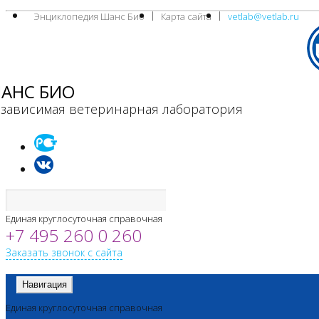
Энциклопедия Шанс Био
Карта сайта
vetlab@vetlab.ru
АНС БИО
зависимая ветеринарная лаборатория
Единая круглосуточная справочная
+7 495 260 0 260
Заказать звонок с сайта
Навигация
Единая круглосуточная справочная