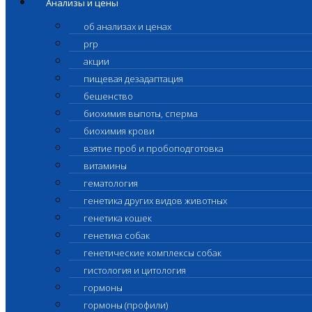
Анализы и цены
об анализах и ценах
prp
акции
пищевая дезадаптация
бешенство
биохимия выпоты, сперма
биохимия крови
взятие проб и пробоподготовка
витамины
гематология
генетика других видов животных
генетика кошек
генетика собак
генетические комплексы собак
гистология и цитология
гормоны
гормоны (профили)