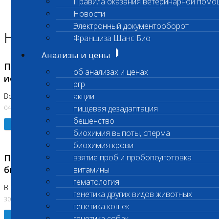
Правила оказания ветеринарной помо
Главная страница
Новости
Новости
Электронный документооборот
Новости лаборатории
Франшиза Шанс Био
Анализы и цены
Приостановка срочных биохимических
об анализах и ценах
исследований
prp
акции
Во Владыкино
04.08.2026
пищевая дезадаптация
бешенство
Подробнее
биохимия выпоты, сперма
биохимия крови
Приостановлено выполнение срочных
взятие проб и пробоподготовка
биохимических исследований
витамины
гематология
В Сколково. Код (123,309,310)
генетика других видов животных
30.07.2026
генетика кошек
Подробнее
генетика собак