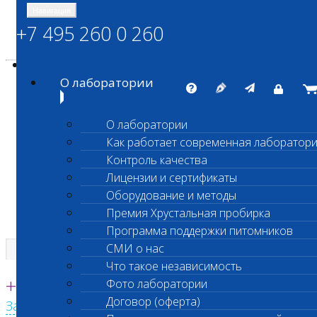
Навигация
+7 495 260 0 260
Энциклопедия Шанс Био
Карта сайта
vetlab@vetlab.ru
О лаборатории
О лаборатории
Как работает современная лаборатор
ШАНС БИО
Контроль качества
Независимая ветеринарная лаборатория
Лицензии и сертификаты
Оборудование и методы
Премия Хрустальная пробирка
Программа поддержки питомников
СМИ о нас
Что такое независимость
Единая круглосуточная справочная
+7 495 260 0 260
Фото лаборатории
Договор (оферта)
Заказать звонок с сайта