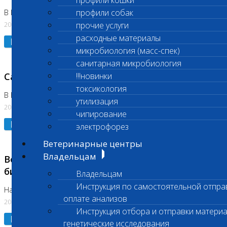
профили кошки
профили собак
В Коломне 24.07.2026 и 28.07.2026
20.07.2026
прочие услуги
расходные материалы
Подробнее
микробиология (масс-спек)
санитарная микробиология
Санитарный день
!!!новинки
токсикология
В Бутово 21.07.2026
утилизация
20.07.2026
чипирование
Подробнее
электрофорез
Ветеринарные центры
Владельцам
Возобновлено выполнение срочных
биохимических исследований
Владельцам
Инструкция по самостоятельной отпра
На Нагорной
оплате анализов
20.07.2026
Инструкция отбора и отправки материа
Подробнее
генетические исследования