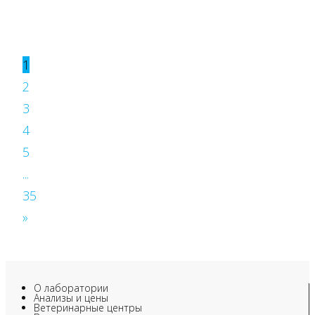
1
2
3
4
5
...
35
»
О лаборатории
Анализы и цены
Ветеринарные центры