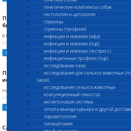
генетические комплексы собак
гистология и цитология
Приостановлено выполнение срочных
гормоны
биохимических исследований
гормоны (профили)
В Бутово 29.07.26
инфекции и инвазии (ифа)
29.07.2026
инфекции и инвазии (пцр)
инфекции и инвазии (экспресс)
Подробнее
инфекционные профили (пцр)
исследование кала
Приостановлено выполнение биохимических
исследования для сельхоз.животных (п
исследований
заказ)
исследования сельхоз.животных
На Нагорной. Код ( 123,310,309)
коагуляционный гемостаз
22.07.2026
мочеполовая система
Подробнее
оплата выезда курьера и другой достав
паразитология
патанатомия
Санитарные дни