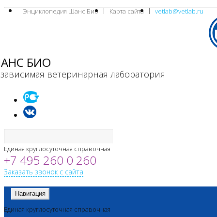
Энциклопедия Шанс Био
Карта сайта
vetlab@vetlab.ru
АНС БИО
зависимая ветеринарная лаборатория
Единая круглосуточная справочная
+7 495 260 0 260
Заказать звонок с сайта
Навигация
Единая круглосуточная справочная