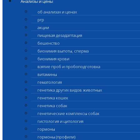
Анализы и цены
об анализах и ценах
prp
акции
пищевая дезадаптация
бешенство
биохимия выпоты, сперма
биохимия крови
взятие проб и пробоподготовка
витамины
гематология
генетика других видов животных
генетика кошек
генетика собак
генетические комплексы собак
гистология и цитология
гормоны
гормоны (профили)