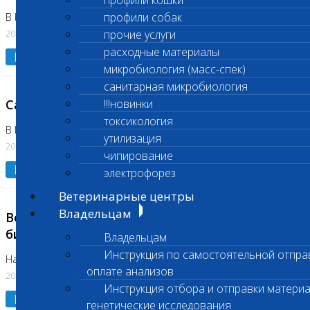
профили кошки
профили собак
В Коломне 24.07.2026 и 28.07.2026
20.07.2026
прочие услуги
расходные материалы
Подробнее
микробиология (масс-спек)
санитарная микробиология
Санитарный день
!!!новинки
токсикология
В Бутово 21.07.2026
утилизация
20.07.2026
чипирование
Подробнее
электрофорез
Ветеринарные центры
Владельцам
Возобновлено выполнение срочных
биохимических исследований
Владельцам
Инструкция по самостоятельной отпра
На Нагорной
оплате анализов
20.07.2026
Инструкция отбора и отправки материа
Подробнее
генетические исследования