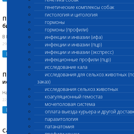
генетические комплексы собак
гистология и цитология
Приостановлено выполнение срочных
гормоны
биохимических исследований
гормоны (профили)
В Бутово 29.07.26
инфекции и инвазии (ифа)
29.07.2026
инфекции и инвазии (пцр)
инфекции и инвазии (экспресс)
Подробнее
инфекционные профили (пцр)
исследование кала
Приостановлено выполнение биохимических
исследования для сельхоз.животных (п
исследований
заказ)
исследования сельхоз.животных
На Нагорной. Код ( 123,310,309)
коагуляционный гемостаз
22.07.2026
мочеполовая система
Подробнее
оплата выезда курьера и другой достав
паразитология
патанатомия
Санитарные дни