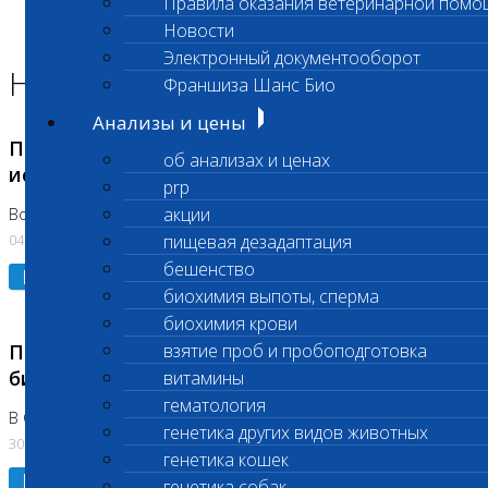
Правила оказания ветеринарной помо
Главная страница
Новости
Новости
Электронный документооборот
Новости лаборатории
Франшиза Шанс Био
Анализы и цены
Приостановка срочных биохимических
об анализах и ценах
исследований
prp
акции
Во Владыкино
04.08.2026
пищевая дезадаптация
бешенство
Подробнее
биохимия выпоты, сперма
биохимия крови
Приостановлено выполнение срочных
взятие проб и пробоподготовка
биохимических исследований
витамины
гематология
В Сколково. Код (123,309,310)
генетика других видов животных
30.07.2026
генетика кошек
Подробнее
генетика собак