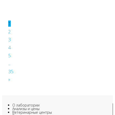
1
2
3
4
5
...
35
»
О лаборатории
Анализы и цены
Ветеринарные центры