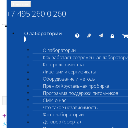
Навигация
+7 495 260 0 260
Энциклопедия Шанс Био
Карта сайта
vetlab@vetlab.ru
О лаборатории
О лаборатории
Как работает современная лаборатор
ШАНС БИО
Контроль качества
Независимая ветеринарная лаборатория
Лицензии и сертификаты
Оборудование и методы
Премия Хрустальная пробирка
Программа поддержки питомников
СМИ о нас
Что такое независимость
Единая круглосуточная справочная
+7 495 260 0 260
Фото лаборатории
Договор (оферта)
Заказать звонок с сайта