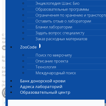
О лаборатории
Энциклопедия Шанс Био
Анализы и цены
Ветеринарные центры
Образовательные программы
Владельцам
Врачам и клиникам
Ограничения по хранению и транспорт
Бланки лаборатории
Банк донорской крови
Оставить отзыв о лаборатории
Адреса лабораторий
Бланки лаборатории
Задать вопрос специалисту
© 1996-2026
Заказ расходных материалов
Независимая ветеринарная
лаборатория Шанс Био
ZooCode
Поиск по микрочипу
Все права защищены и охраняются законом. Товарный знак
№395740 от 2008 г. ООО "ШАНС БИО"
Описание проекта
Технология
Копирование, тиражирование, а также использование материалов,
размещенных на сайте
www.vetlab.ru
возможно только с
Международный поиск
письменного разрешения Правообладателя
Банк донорской крови
Член Национальной ветеринарной палаты
(АСРО НВП)
Адреса лабораторий
Образовательный центр
Политика в области персональных данных и конфиденциальности