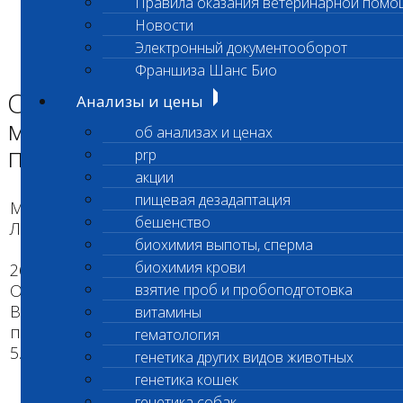
Правила оказания ветеринарной помо
Главная страница
Новости
Новости
Электронный документооборот
ОГРАНИЧЕНИЯ по приему материала В новогодние
праздники
Франшиза Шанс Био
ОГРАНИЧЕНИЯ по приему
Анализы и цены
материала В новогодние
об анализах и ценах
праздники
prp
акции
пищевая дезадаптация
Микроэлементы, Витамины, Токсикология,
бешенство
Лек.мониторинг
биохимия выпоты, сперма
биохимия крови
26.12. - последний день приема ПРОБ И
ОФОРМЛЕНИЯ АНАЛИЗОВ в текущем году.
взятие проб и пробоподготовка
Выдача результатов по этим анализам
витамины
проводится до 30.12.17 включительно и с 3 по
гематология
5.01.18 г.
генетика других видов животных
генетика кошек
генетика собак