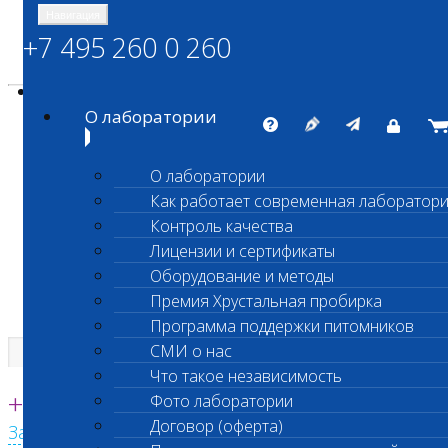
Навигация
+7 495 260 0 260
Энциклопедия Шанс Био
Карта сайта
vetlab@vetlab.ru
О лаборатории
О лаборатории
Как работает современная лаборатор
ШАНС БИО
Контроль качества
Независимая ветеринарная лаборатория
Лицензии и сертификаты
Оборудование и методы
Премия Хрустальная пробирка
Программа поддержки питомников
СМИ о нас
Что такое независимость
Единая круглосуточная справочная
+7 495 260 0 260
Фото лаборатории
Договор (оферта)
Заказать звонок с сайта