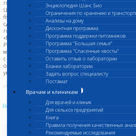
готовы – после 11.01.18 в течении 2-3 дней
Энциклопедия Шанс Био
Цитология - Материал, сданный до 28.12.17,
Ограничения по хранению и транспорт
будет обработан 30.12.17; по материалу,
Анализы на дому
сданному после 28.12.17, результаты будут
Дисконтная программа
готовы – после 09.01.18. в течении 2-3 дней
Программа поддержки питомников
«Микробиология»
Программа "Большая семья"
Результаты исследований по бактериологии и
Программа "Спасенные хвосты"
микологии, материала, поступившего в период
с 28.12.17 по 6.01.18 будут выдаваться с
Оставить отзыв о лаборатории
отсрочкой до 7 дней от срока готовности,
Бланки лаборатории
указанного в
Задать вопрос специалисту
Постамат
24.12.2017
Врачам и клиникам
Для врачей и клиник
Возврат к списку
Для сельхоз предприятий
Книга
Правила получения качественных анал
Рекомендуемые исследования