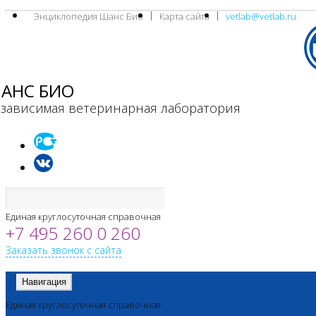
Энциклопедия Шанс Био
Карта сайта
vetlab@vetlab.ru
АНС БИО
зависимая ветеринарная лаборатория
Единая круглосуточная справочная
+7 495 260 0 260
Заказать звонок с сайта
Навигация
Единая круглосуточная справочная