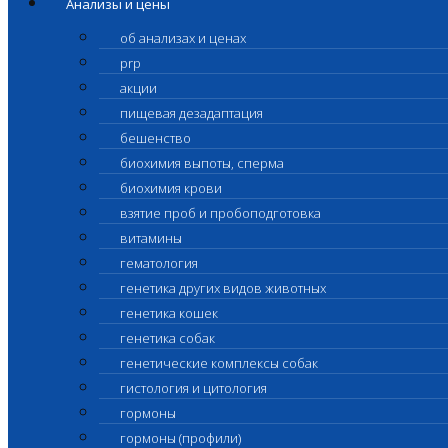
Анализы и цены
об анализах и ценах
prp
акции
пищевая дезадаптация
бешенство
биохимия выпоты, сперма
биохимия крови
взятие проб и пробоподготовка
витамины
гематология
генетика других видов животных
генетика кошек
генетика собак
генетические комплексы собак
гистология и цитология
гормоны
гормоны (профили)