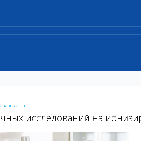
рованный Са
чных исследований на ионизи