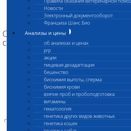
Правила оказания ветеринарной помо
Главная страница
Новости
Новости
Электронный документооборот
Ограничение выполнения
срочных биохимических исследований
Франшиза Шанс Био
Ограничение выполнения
Анализы и цены
срочных биохимических иссл
об анализах и ценах
prp
акции
Уважаемые клиенты лаборатории!
пищевая дезадаптация
бешенство
биохимия выпоты, сперма
26 января
биохимия крови
взятие проб и пробоподготовка
в интервале с 10:00 до 15:00 часов
витамины
в лабораторном офисе Нагорная
гематология
генетика других видов животных
по адресу ул. Электролитный проезд дом 3 стр
генетика кошек
12
генетика собак