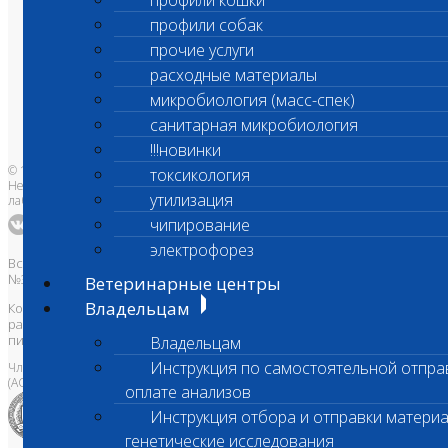
профили кошки
О лаборатории
профили собак
Анализы и цены
прочие услуги
Ветеринарные центры
Владельцам
расходные материалы
Врачам и клиникам
Бланки лаборатории
микробиология (масс-спек)
Банк донорской крови
Адреса лабораторий
санитарная микробиология
!!!новинки
© 1996-2026
токсикология
Независимая ветеринарная
утилизация
лаборатория Шанс Био
чипирование
электрофорез
Все права защищены и охраняются законом. Товарный знак
№395740 от 2008 г. ООО "ШАНС БИО"
Ветеринарные центры
Владельцам
Копирование, тиражирование, а также использование материалов,
размещенных на сайте
www.vetlab.ru
возможно только с
письменного разрешения Правообладателя
Владельцам
Инструкция по самостоятельной отпра
Член Национальной ветеринарной палаты
(АСРО НВП)
оплате анализов
Инструкция отбора и отправки материа
генетические исследования