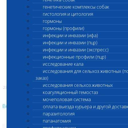
генетические комплексы собак
не выполняются
гистология и цитология
срочные биохимические исследования
гормоны
гормоны (профили)
в связи с техническим обслуживанием
инфекции и инвазии (ифа)
оборудования
инфекции и инвазии (пцр)
инфекции и инвазии (экспресс)
инфекционные профили (пцр)
С уважением,
исследование кала
исследования для сельхоз.животных (п
Администрация ООО «Шанс Био»
заказ)
исследования сельхоз.животных
23.01.2026
коагуляционный гемостаз
мочеполовая система
Возврат к списку
оплата выезда курьера и другой достав
паразитология
патанатомия