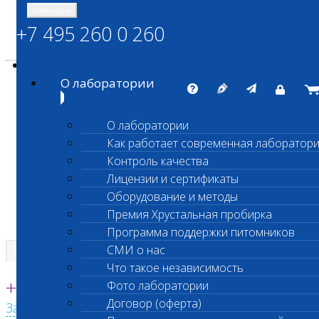
Навигация
+7 495 260 0 260
Энциклопедия Шанс Био
Карта сайта
vetlab@vetlab.ru
О лаборатории
О лаборатории
Как работает современная лаборатор
ШАНС БИО
Контроль качества
Независимая ветеринарная лаборатория
Лицензии и сертификаты
Оборудование и методы
Премия Хрустальная пробирка
Программа поддержки питомников
СМИ о нас
Что такое независимость
Единая круглосуточная справочная
+7 495 260 0 260
Фото лаборатории
Договор (оферта)
Заказать звонок с сайта