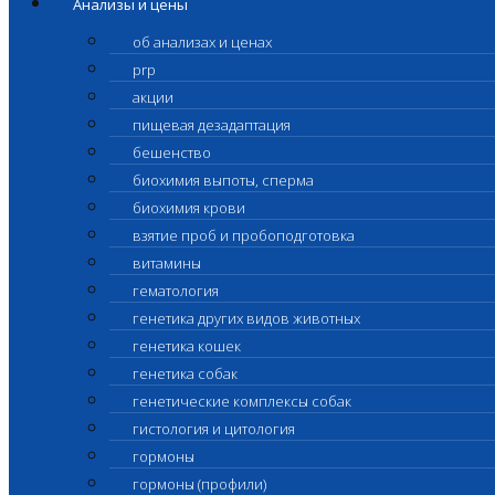
Анализы и цены
об анализах и ценах
prp
акции
пищевая дезадаптация
бешенство
биохимия выпоты, сперма
биохимия крови
взятие проб и пробоподготовка
витамины
гематология
генетика других видов животных
генетика кошек
генетика собак
генетические комплексы собак
гистология и цитология
гормоны
гормоны (профили)