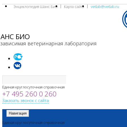
Энциклопедия Шанс Био
Карта сайта
vetlab@vetlab.ru
АНС БИО
зависимая ветеринарная лаборатория
Единая круглосуточная справочная
+7 495 260 0 260
Заказать звонок с сайта
Навигация
Единая круглосуточная справочная