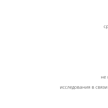
с
не
исследования в связ