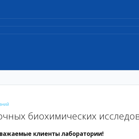
аний
чных биохимических исследо
важаемые клиенты лаборатории!