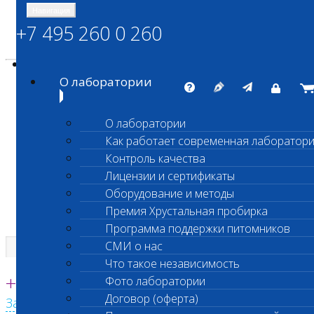
Навигация
+7 495 260 0 260
Энциклопедия Шанс Био
Карта сайта
vetlab@vetlab.ru
О лаборатории
О лаборатории
Как работает современная лаборатор
ШАНС БИО
Контроль качества
Независимая ветеринарная лаборатория
Лицензии и сертификаты
Оборудование и методы
Премия Хрустальная пробирка
Программа поддержки питомников
СМИ о нас
Что такое независимость
Единая круглосуточная справочная
+7 495 260 0 260
Фото лаборатории
Договор (оферта)
Заказать звонок с сайта