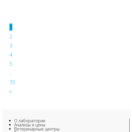
1
2
3
4
5
...
35
»
О лаборатории
Анализы и цены
Ветеринарные центры