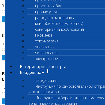
профили кошки
профили собак
В Коломне 24.07.2026 и 28.07.2026
20.07.2026
прочие услуги
расходные материалы
Подробнее
микробиология (масс-спек)
санитарная микробиология
Санитарный день
!!!новинки
токсикология
В Бутово 21.07.2026
утилизация
20.07.2026
чипирование
Подробнее
электрофорез
Ветеринарные центры
Владельцам
Возобновлено выполнение срочных
биохимических исследований
Владельцам
Инструкция по самостоятельной отпра
На Нагорной
оплате анализов
20.07.2026
Инструкция отбора и отправки материа
Подробнее
генетические исследования