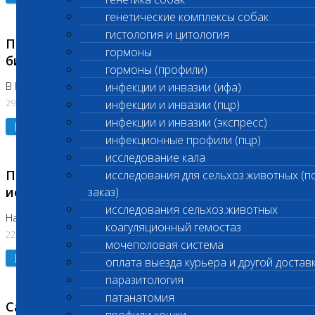
генетические комплексы собак
гистология и цитология
Приостановлено выполнение срочных
гормоны
биохимических исследований
гормоны (профили)
В Бутово 29.07.26
инфекции и инвазии (ифа)
29.07.2026
инфекции и инвазии (пцр)
инфекции и инвазии (экспресс)
Подробнее
инфекционные профили (пцр)
исследование кала
Приостановлено выполнение биохимических
исследования для сельхоз.животных (п
исследований
заказ)
исследования сельхоз.животных
На Нагорной. Код ( 123,310,309)
коагуляционный гемостаз
22.07.2026
мочеполовая система
Подробнее
оплата выезда курьера и другой достав
паразитология
патанатомия
Санитарные дни