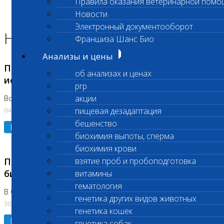
Правила оказания ветеринарной помо
Главная страница
Новости
Новости
Электронный документооборот
Новости лаборатории
Франшиза Шанс Био
Анализы и цены
Приостановка срочных биохимических
об анализах и ценах
исследований
prp
акции
Во Владыкино
04.08.2026
пищевая дезадаптация
бешенство
Подробнее
биохимия выпоты, сперма
биохимия крови
Приостановлено выполнение срочных
взятие проб и пробоподготовка
биохимических исследований
витамины
гематология
В Сколково. Код (123,309,310)
генетика других видов животных
30.07.2026
генетика кошек
Подробнее
генетика собак