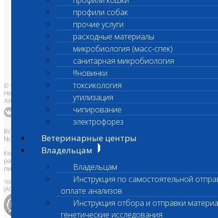
профили кошки
профили собак
О лаборатории
Анализы и цены
прочие услуги
Ветеринарные центры
Владельцам
расходные материалы
Врачам и клиникам
микробиология (масс-спек)
Бланки лаборатории
Банк донорской крови
санитарная микробиология
Адреса лабораторий
!!!новинки
токсикология
© 1996-2026
Независимая ветеринарная
утилизация
лаборатория Шанс Био
чипирование
электрофорез
Все права защищены и охраняются законом. Товарный знак
Ветеринарные центры
№395740 от 2008 г. ООО "ШАНС БИО"
Владельцам
Копирование, тиражирование, а также использование материалов,
размещенных на сайте
www.vetlab.ru
возможно только с
Владельцам
письменного разрешения Правообладателя
Инструкция по самостоятельной отпра
Член Национальной ветеринарной палаты
(АСРО НВП)
оплате анализов
Инструкция отбора и отправки материа
генетические исследования