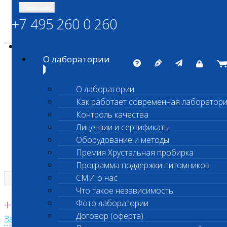
Навигация
+7 495 260 0 260
Энциклопедия Шанс Био
Карта сайта
vetlab@vetlab.ru
О лаборатории
О лаборатории
Как работает современная лаборатор
ШАНС БИО
Контроль качества
Независимая ветеринарная лаборатория
Лицензии и сертификаты
Оборудование и методы
Премия Хрустальная пробирка
Программа поддержки питомников
СМИ о нас
Что такое независимость
Единая круглосуточная справочная
+7 495 260 0 260
Фото лаборатории
Договор (оферта)
Заказать звонок с сайта