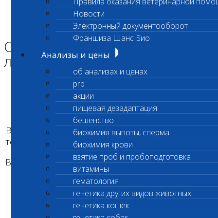
Правила оказания ветеринарной помо
Главная страница
Новости
Новости
Электронный документооборот
Ограничение приема лаборатории
Франшиза Шанс Био
Ограничение приема
Анализы и цены
лаборатории
об анализах и ценах
prp
Уважаемые клиенты!
акции
пищевая дезадаптация
бешенство
В связи с отключением энергоснабжения из-за
биохимия выпоты, сперма
технического обслуживания электроустановки
биохимия крови
взятие проб и пробоподготовка
Ветеринарный центр по адресу: Москва, ул. 10-
витамины
я Парковая, д.3
гематология
12 сентября 2025 года
генетика других видов животных
генетика кошек
в период с 08:00 до 11:00
генетика собак