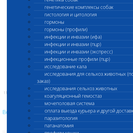
генетические комплексы собак
будет закрыт для посещения!
гистология и цитология
гормоны
Приносим извинения за временные
неудобства и ограничения.
гормоны (профили)
инфекции и инвазии (ифа)
инфекции и инвазии (пцр)
инфекции и инвазии (экспресс)
С уважением,
инфекционные профили (пцр)
исследование кала
Администрация ООО «БИОЦЕНТР»
исследования для сельхоз.животных (п
заказ)
исследования сельхоз.животных
11.09.2025
коагуляционный гемостаз
мочеполовая система
оплата выезда курьера и другой достав
Возврат к списку
паразитология
патанатомия