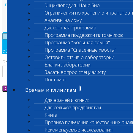
Политика в области персональных данных и конфиденциальности
Энциклопедия Шанс Био
Пользовательское соглашение
Ограничения по хранению и транспорт
Техническая поддержка
Анализы на дому
Дисконтная программа
Программа поддержки питомников
×
Программа "Большая семья"
Программа "Спасенные хвосты"
Заявка на обратный звонок
Оставить отзыв о лаборатории
Ваш номер телефона
Бланки лаборатории
Задать вопрос специалисту
Постамат
Отправить
Врачам и клиникам
Для врачей и клиник
Для сельхоз предприятий
Книга
Правила получения качественных анал
Рекомендуемые исследования