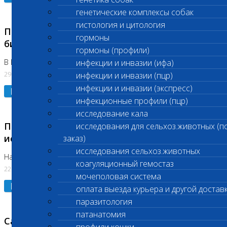
генетические комплексы собак
гистология и цитология
Приостановлено выполнение срочных
гормоны
биохимических исследований
гормоны (профили)
В Бутово 29.07.26
инфекции и инвазии (ифа)
29.07.2026
инфекции и инвазии (пцр)
инфекции и инвазии (экспресс)
Подробнее
инфекционные профили (пцр)
исследование кала
Приостановлено выполнение биохимических
исследования для сельхоз.животных (п
исследований
заказ)
исследования сельхоз.животных
На Нагорной. Код ( 123,310,309)
коагуляционный гемостаз
22.07.2026
мочеполовая система
Подробнее
оплата выезда курьера и другой достав
паразитология
патанатомия
Санитарные дни