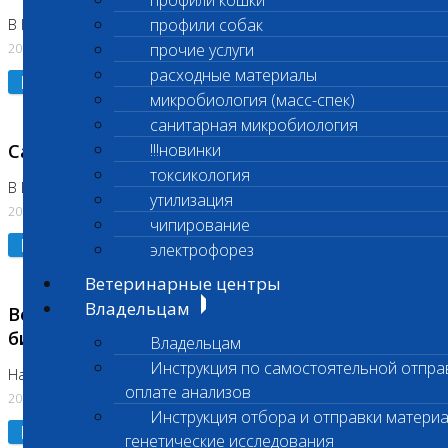
профили кошки
профили собак
В Коломне 24.07.2026 и 28.07.2026
20.07.2026
прочие услуги
расходные материалы
Подробнее
микробиология (масс-спек)
санитарная микробиология
Санитарный день
!!!новинки
токсикология
В Бутово 21.07.2026
утилизация
20.07.2026
чипирование
Подробнее
электрофорез
Ветеринарные центры
Владельцам
Возобновлено выполнение срочных
биохимических исследований
Владельцам
Инструкция по самостоятельной отпра
На Нагорной
оплате анализов
20.07.2026
Инструкция отбора и отправки материа
Подробнее
генетические исследования