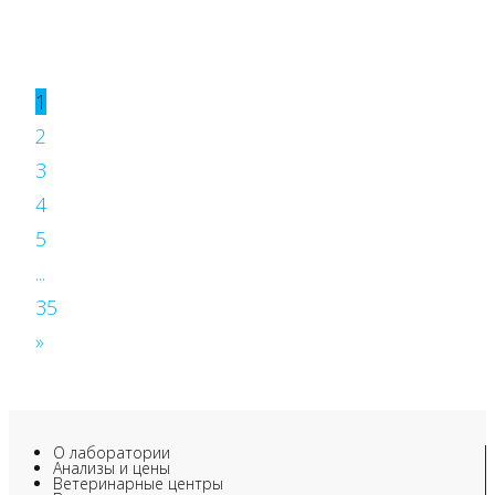
1
2
3
4
5
...
35
»
О лаборатории
Анализы и цены
Ветеринарные центры