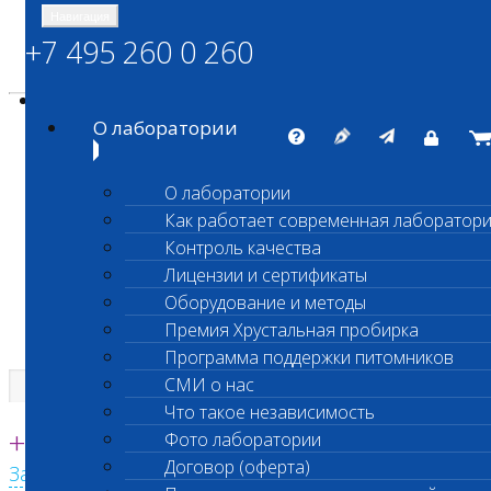
Навигация
+7 495 260 0 260
Энциклопедия Шанс Био
Карта сайта
vetlab@vetlab.ru
О лаборатории
О лаборатории
Как работает современная лаборатор
ШАНС БИО
Контроль качества
Независимая ветеринарная лаборатория
Лицензии и сертификаты
Оборудование и методы
Премия Хрустальная пробирка
Программа поддержки питомников
СМИ о нас
Что такое независимость
Единая круглосуточная справочная
+7 495 260 0 260
Фото лаборатории
Договор (оферта)
Заказать звонок с сайта