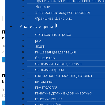
Правила оказания ветеринарной помо
Главная страница
Новости
Новости
Электронный документооборот
Новости лаборатории
Франшиза Шанс Био
Анализы и цены
Приостановка срочных биохимических
об анализах и ценах
исследований
prp
акции
Во Владыкино
04.08.2026
пищевая дезадаптация
бешенство
Подробнее
биохимия выпоты, сперма
биохимия крови
Приостановлено выполнение срочных
взятие проб и пробоподготовка
биохимических исследований
витамины
гематология
В Сколково. Код (123,309,310)
генетика других видов животных
30.07.2026
генетика кошек
Подробнее
генетика собак