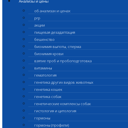
Анализы и цены
об анализах и ценах
prp
акции
пищевая дезадаптация
бешенство
биохимия выпоты, сперма
биохимия крови
взятие проб и пробоподготовка
витамины
гематология
генетика других видов животных
генетика кошек
генетика собак
генетические комплексы собак
гистология и цитология
гормоны
гормоны (профили)