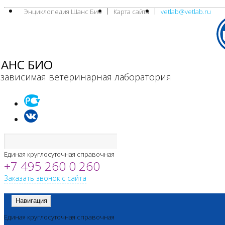
Энциклопедия Шанс Био
Карта сайта
vetlab@vetlab.ru
АНС БИО
зависимая ветеринарная лаборатория
Единая круглосуточная справочная
+7 495 260 0 260
Заказать звонок с сайта
Навигация
Единая круглосуточная справочная