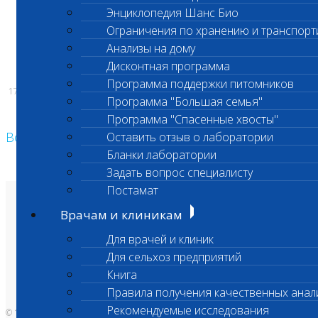
Энциклопедия Шанс Био
Ограничения по хранению и транспорт
Анализы на дому
Дисконтная программа
Программа поддержки питомников
17.12.2020
Программа "Большая семья"
Программа "Спасенные хвосты"
Возврат к списку
Оставить отзыв о лаборатории
Бланки лаборатории
Задать вопрос специалисту
Постамат
О лаборатории
Врачам и клиникам
Анализы и цены
Ветеринарные центры
Для врачей и клиник
Владельцам
Врачам и клиникам
Для сельхоз предприятий
Бланки лаборатории
Банк донорской крови
Книга
Адреса лабораторий
Правила получения качественных анал
Рекомендуемые исследования
© 1996-2026