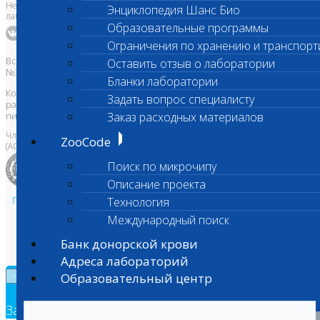
Независимая ветеринарная
Энциклопедия Шанс Био
лаборатория Шанс Био
Образовательные программы
Ограничения по хранению и транспорт
Все права защищены и охраняются законом. Товарный знак
Оставить отзыв о лаборатории
№395740 от 2008 г. ООО "ШАНС БИО"
Бланки лаборатории
Копирование, тиражирование, а также использование материалов,
Задать вопрос специалисту
размещенных на сайте
www.vetlab.ru
возможно только с
Заказ расходных материалов
письменного разрешения Правообладателя
Член Национальной ветеринарной палаты
ZooCode
(АСРО НВП)
Поиск по микрочипу
Описание проекта
Политика в области персональных данных и конфиденциальности
Технология
Пользовательское соглашение
Международный поиск
Техническая поддержка
Банк донорской крови
Адреса лабораторий
Образовательный центр
×
Заявка на обратный звонок