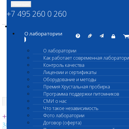
Навигация
+7 495 260 0 260
Энциклопедия Шанс Био
Карта сайта
vetlab@vetlab.ru
О лаборатории
О лаборатории
Как работает современная лаборатор
ШАНС БИО
Контроль качества
Независимая ветеринарная лаборатория
Лицензии и сертификаты
Оборудование и методы
Премия Хрустальная пробирка
Программа поддержки питомников
СМИ о нас
Что такое независимость
Единая круглосуточная справочная
+7 495 260 0 260
Фото лаборатории
Договор (оферта)
Заказать звонок с сайта