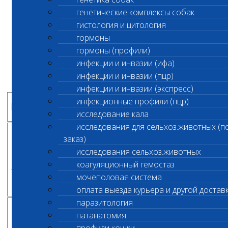
генетические комплексы собак
Уважаемые клиенты!
гистология и цитология
гормоны
В "Шанс Био" появились новые
гормоны (профили)
генетические исследования
инфекции и инвазии (ифа)
инфекции и инвазии (пцр)
инфекции и инвазии (экспресс)
ЦЕНА
инфекционные профили (пцр)
КОД*
ИССЛЕДОВАНИЕ**
, руб.
исследование кала
исследования для сельхоз.животных (п
заказ)
исследования сельхоз.животных
Зубная гипоминерализация /
1750
коагуляционный гемостаз
2762
Синдром Райна (RS BC) собак
мочеполовая система
оплата выезда курьера и другой достав
паразитология
патанатомия
Неонатальная