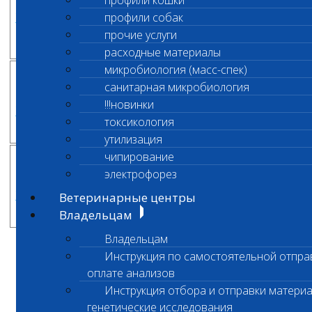
профили кошки
1 750
2763
энцефалопатия с судорогами
профили собак
(NEWS) собак
прочие услуги
расходные материалы
микробиология (масс-спек)
санитарная микробиология
Полидактилия, Hw аллель,
1 300
!!!новинки
2764
кошек
токсикология
утилизация
чипирование
электрофорез
Сенсорная невропатия собак
1 600
2761
Ветеринарные центры
(SN)
Владельцам
Владельцам
Инструкция по самостоятельной отпра
Подробнее вы можете узнать в разделе
оплате анализов
"Новинки"
Инструкция отбора и отправки материа
генетические исследования