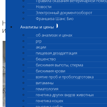
Правила оказания ветеринарной помо
Главная страница
Новости
Новости
Электронный документооборот
Новые генетические исследования
Франшиза Шанс Био
Новые генетические
Анализы и цены
исследования
об анализах и ценах
prp
акции
пищевая дезадаптация
бешенство
биохимия выпоты, сперма
биохимия крови
взятие проб и пробоподготовка
витамины
гематология
генетика других видов животных
генетика кошек
генетика собак