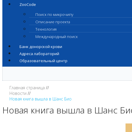
ZooCode
Поиск по микрочипу
Описание проекта
Технология
Международный поиск
Банк донорской крови
Адреса лабораторий
Образовательный центр
Главная страница
Новости
Новая книга вышла в Шанс Био
Новая книга вышла в Шанс Би