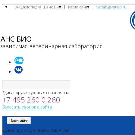
Энциклопедия Шанс Био
Карта сайта
vetlab@vetlab.ru
АНС БИО
зависимая ветеринарная лаборатория
Единая круглосуточная справочная
+7 495 260 0 260
Заказать звонок с сайта
Навигация
Единая круглосуточная справочная