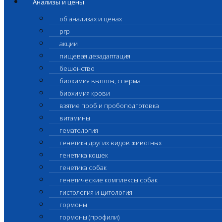
Анализы и цены
об анализах и ценах
prp
акции
пищевая дезадаптация
бешенство
биохимия выпоты, сперма
биохимия крови
взятие проб и пробоподготовка
витамины
гематология
генетика других видов животных
генетика кошек
генетика собак
генетические комплексы собак
гистология и цитология
гормоны
гормоны (профили)