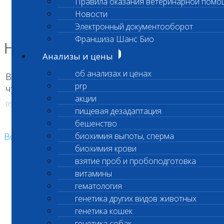
Правила оказания ветеринарной помо
Главная страница
Новости
Новости
Электронный документооборот
Недоступно исследование
Франшиза Шанс Био
Недоступно исследование
Анализы и цены
об анализах и ценах
Временно недоступно выполнение теста IgM
prp
чума&парво собак (код 079)
акции
05.06.2018
пищевая дезадаптация
бешенство
Возврат к списку
биохимия выпоты, сперма
биохимия крови
взятие проб и пробоподготовка
витамины
гематология
генетика других видов животных
генетика кошек
генетика собак