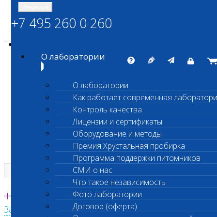
Навигация
+7 495 260 0 260
Энциклопедия Шанс Био
Карта сайта
vetlab@vetlab.ru
О лаборатории
О лаборатории
Как работает современная лаборатор
ШАНС БИО
Контроль качества
Независимая ветеринарная лаборатория
Лицензии и сертификаты
Оборудование и методы
Премия Хрустальная пробирка
Программа поддержки питомников
СМИ о нас
Что такое независимость
Единая круглосуточная справочная
+7 495 260 0 260
Фото лаборатории
Договор (оферта)
Заказать звонок с сайта