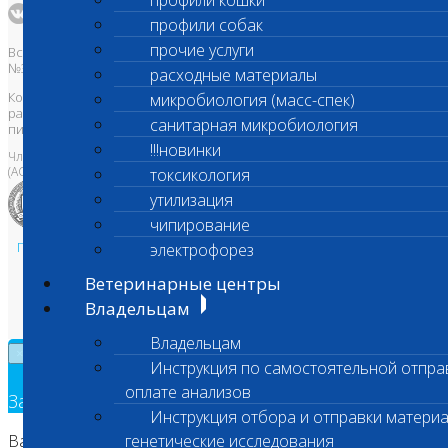
профили кошки
профили собак
прочие услуги
Все права защищены и охраняются законом. Товарный знак
№395740 от 2008 г. ООО "ШАНС БИО"
расходные материалы
Копирование, тиражирование, а также использование материалов,
микробиология (масс-спек)
размещенных на сайте
www.vetlab.ru
возможно только с
санитарная микробиология
письменного разрешения Правообладателя
!!!новинки
Член Национальной ветеринарной палаты
(АСРО НВП)
токсикология
утилизация
чипирование
Политика в области персональных данных и конфиденциальности
электрофорез
Пользовательское соглашение
Ветеринарные центры
Техническая поддержка
Владельцам
Владельцам
×
Инструкция по самостоятельной отпра
оплате анализов
Заявка на обратный звонок
Инструкция отбора и отправки материа
Ваш номер телефона
генетические исследования