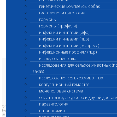
генетические комплексы собак
гистология и цитология
гормоны
гормоны (профили)
инфекции и инвазии (ифа)
инфекции и инвазии (пцр)
инфекции и инвазии (экспресс)
инфекционные профили (пцр)
исследование кала
исследования для сельхоз.животных (п
О лаборатории
заказ)
Анализы и цены
Ветеринарные центры
исследования сельхоз.животных
Владельцам
Врачам и клиникам
коагуляционный гемостаз
Бланки лаборатории
Банк донорской крови
мочеполовая система
Адреса лабораторий
оплата выезда курьера и другой достав
паразитология
© 1996-2026
патанатомия
Независимая ветеринарная
лаборатория Шанс Био