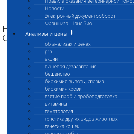
Правила оказания ветеринарной помо
Главная страница
Новости
Новости
Электронный документооборот
НА НАГОРНОЙ ИЗМЕНЕН САНИТАРНЫЙ ПЕРЕРЫВ
Франшиза Шанс Био
НА НАГОРНОЙ ИЗМЕНЕН
Анализы и цены
САНИТАРНЫЙ ПЕРЕРЫВ
об анализах и ценах
prp
акции
пищевая дезадаптация
бешенство
биохимия выпоты, сперма
биохимия крови
взятие проб и пробоподготовка
витамины
гематология
генетика других видов животных
генетика кошек
генетика собак