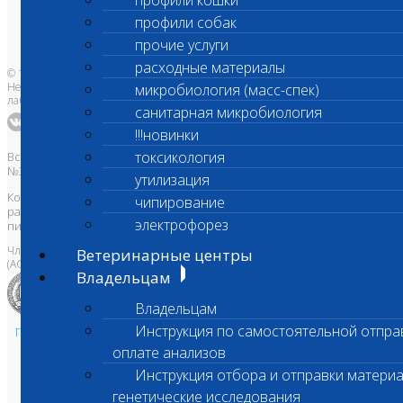
профили кошки
Бланки лаборатории
Банк донорской крови
профили собак
Адреса лабораторий
прочие услуги
расходные материалы
© 1996-2026
Независимая ветеринарная
микробиология (масс-спек)
лаборатория Шанс Био
санитарная микробиология
!!!новинки
токсикология
Все права защищены и охраняются законом. Товарный знак
№395740 от 2008 г. ООО "ШАНС БИО"
утилизация
Копирование, тиражирование, а также использование материалов,
чипирование
размещенных на сайте
www.vetlab.ru
возможно только с
электрофорез
письменного разрешения Правообладателя
Член Национальной ветеринарной палаты
Ветеринарные центры
(АСРО НВП)
Владельцам
Владельцам
Инструкция по самостоятельной отпра
Политика в области персональных данных и конфиденциальности
оплате анализов
Пользовательское соглашение
Техническая поддержка
Инструкция отбора и отправки материа
генетические исследования