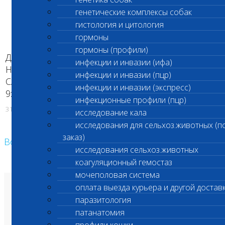
генетические комплексы собак
гистология и цитология
гормоны
гормоны (профили)
Для удобства всех посетителей ветцентра на
инфекции и инвазии (ифа)
Нагорной С 1 августа 2018г. введен общий
инфекции и инвазии (пцр)
САНИТАРНЫЙ ЧАС во всех подразделениях с
инфекции и инвазии (экспресс)
9:00 до 10:00.
инфекционные профили (пцр)
31.07.2018
исследование кала
исследования для сельхоз.животных (п
заказ)
Возврат к списку
исследования сельхоз.животных
коагуляционный гемостаз
мочеполовая система
оплата выезда курьера и другой достав
О лаборатории
Анализы и цены
паразитология
Ветеринарные центры
патанатомия
Владельцам
Врачам и клиникам