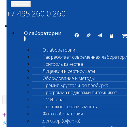
Навигация
+7 495 260 0 260
Энциклопедия Шанс Био
Карта сайта
vetlab@vetlab.ru
О лаборатории
О лаборатории
Как работает современная лаборатор
ШАНС БИО
Контроль качества
Независимая ветеринарная лаборатория
Лицензии и сертификаты
Оборудование и методы
Премия Хрустальная пробирка
Программа поддержки питомников
СМИ о нас
Что такое независимость
Единая круглосуточная справочная
+7 495 260 0 260
Фото лаборатории
Договор (оферта)
Заказать звонок с сайта