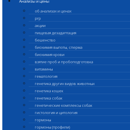
Анализы и цены
об анализах и ценах
prp
акции
пищевая дезадаптация
бешенство
биохимия выпоты, сперма
биохимия крови
взятие проб и пробоподготовка
витамины
гематология
генетика других видов животных
генетика кошек
генетика собак
генетические комплексы собак
гистология и цитология
гормоны
гормоны (профили)