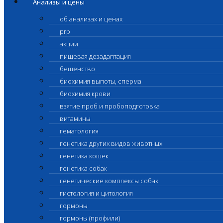
Анализы и цены
об анализах и ценах
prp
акции
пищевая дезадаптация
бешенство
биохимия выпоты, сперма
биохимия крови
взятие проб и пробоподготовка
витамины
гематология
генетика других видов животных
генетика кошек
генетика собак
генетические комплексы собак
гистология и цитология
гормоны
гормоны (профили)