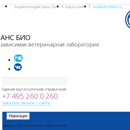
Энциклопедия Шанс Био
Карта сайта
vetlab@vetlab.ru
АНС БИО
зависимая ветеринарная лаборатория
Единая круглосуточная справочная
+7 495 260 0 260
Заказать звонок с сайта
Навигация
Единая круглосуточная справочная