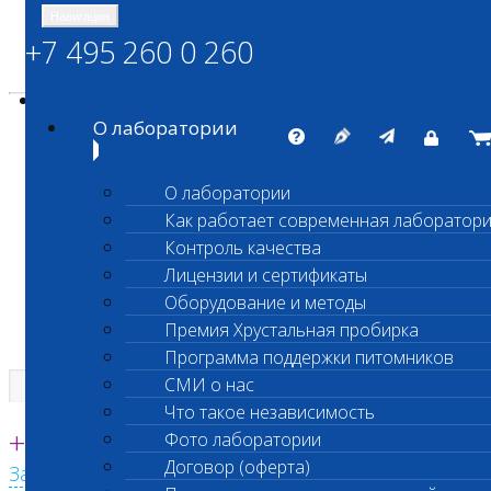
Навигация
+7 495 260 0 260
Энциклопедия Шанс Био
Карта сайта
vetlab@vetlab.ru
О лаборатории
О лаборатории
Как работает современная лаборатор
ШАНС БИО
Контроль качества
Независимая ветеринарная лаборатория
Лицензии и сертификаты
Оборудование и методы
Премия Хрустальная пробирка
Программа поддержки питомников
СМИ о нас
Что такое независимость
Единая круглосуточная справочная
+7 495 260 0 260
Фото лаборатории
Договор (оферта)
Заказать звонок с сайта