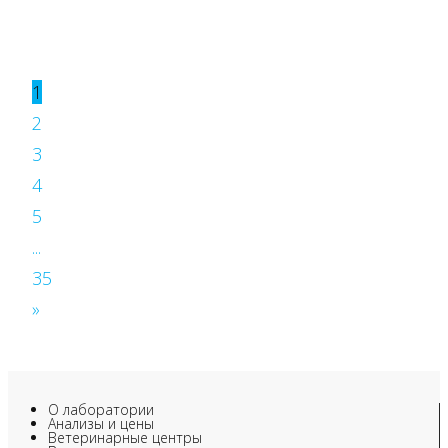
1
2
3
4
5
...
35
»
О лаборатории
Анализы и цены
Ветеринарные центры