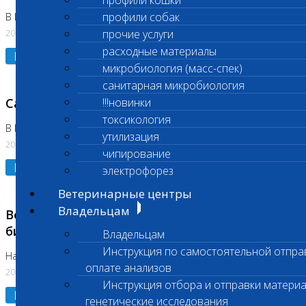
профили кошки
профили собак
В Коломне 24.07.2026 и 28.07.2026
20.07.2026
прочие услуги
расходные материалы
Подробнее
микробиология (масс-спек)
санитарная микробиология
Санитарный день
!!!новинки
токсикология
В Бутово 21.07.2026
утилизация
20.07.2026
чипирование
Подробнее
электрофорез
Ветеринарные центры
Владельцам
Возобновлено выполнение срочных
биохимических исследований
Владельцам
Инструкция по самостоятельной отпра
На Нагорной
оплате анализов
20.07.2026
Инструкция отбора и отправки материа
Подробнее
генетические исследования