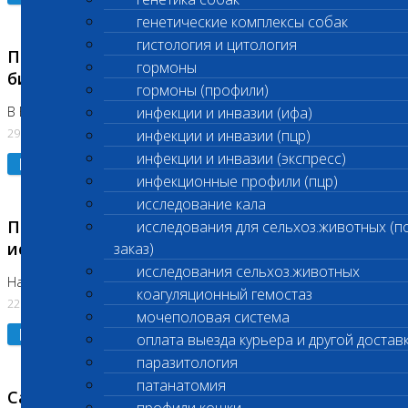
генетические комплексы собак
гистология и цитология
Приостановлено выполнение срочных
гормоны
биохимических исследований
гормоны (профили)
В Бутово 29.07.26
инфекции и инвазии (ифа)
29.07.2026
инфекции и инвазии (пцр)
инфекции и инвазии (экспресс)
Подробнее
инфекционные профили (пцр)
исследование кала
Приостановлено выполнение биохимических
исследования для сельхоз.животных (п
исследований
заказ)
исследования сельхоз.животных
На Нагорной. Код ( 123,310,309)
коагуляционный гемостаз
22.07.2026
мочеполовая система
Подробнее
оплата выезда курьера и другой достав
паразитология
патанатомия
Санитарные дни