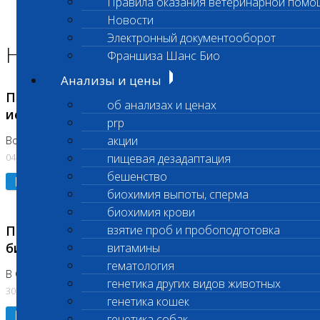
Правила оказания ветеринарной помо
Главная страница
Новости
Новости
Электронный документооборот
Новости лаборатории
Франшиза Шанс Био
Анализы и цены
Приостановка срочных биохимических
об анализах и ценах
исследований
prp
акции
Во Владыкино
04.08.2026
пищевая дезадаптация
бешенство
Подробнее
биохимия выпоты, сперма
биохимия крови
Приостановлено выполнение срочных
взятие проб и пробоподготовка
биохимических исследований
витамины
гематология
В Сколково. Код (123,309,310)
генетика других видов животных
30.07.2026
генетика кошек
Подробнее
генетика собак