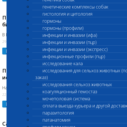
генетические комплексы собак
гистология и цитология
Приостановлено выполнение срочных
гормоны
биохимических исследований
гормоны (профили)
В Бутово 29.07.26
инфекции и инвазии (ифа)
29.07.2026
инфекции и инвазии (пцр)
инфекции и инвазии (экспресс)
Подробнее
инфекционные профили (пцр)
исследование кала
Приостановлено выполнение биохимических
исследования для сельхоз.животных (п
исследований
заказ)
исследования сельхоз.животных
На Нагорной. Код ( 123,310,309)
коагуляционный гемостаз
22.07.2026
мочеполовая система
Подробнее
оплата выезда курьера и другой достав
паразитология
патанатомия
Санитарные дни