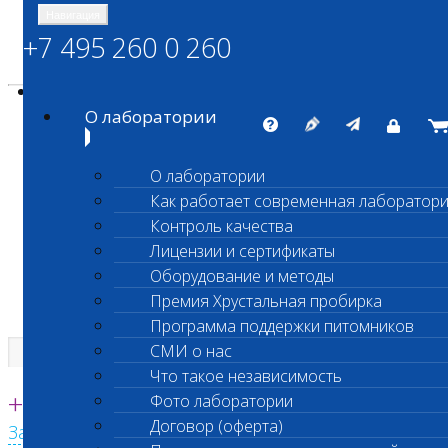
Навигация
+7 495 260 0 260
Энциклопедия Шанс Био
Карта сайта
vetlab@vetlab.ru
О лаборатории
О лаборатории
Как работает современная лаборатор
ШАНС БИО
Контроль качества
Независимая ветеринарная лаборатория
Лицензии и сертификаты
Оборудование и методы
Премия Хрустальная пробирка
Программа поддержки питомников
СМИ о нас
Что такое независимость
Единая круглосуточная справочная
+7 495 260 0 260
Фото лаборатории
Договор (оферта)
Заказать звонок с сайта