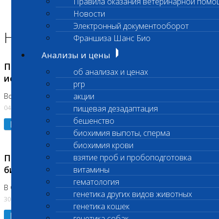
Правила оказания ветеринарной помо
Главная страница
Новости
Новости
Электронный документооборот
Новости лаборатории
Франшиза Шанс Био
Анализы и цены
Приостановка срочных биохимических
об анализах и ценах
исследований
prp
акции
Во Владыкино
04.08.2026
пищевая дезадаптация
бешенство
Подробнее
биохимия выпоты, сперма
биохимия крови
Приостановлено выполнение срочных
взятие проб и пробоподготовка
биохимических исследований
витамины
гематология
В Сколково. Код (123,309,310)
генетика других видов животных
30.07.2026
генетика кошек
Подробнее
генетика собак