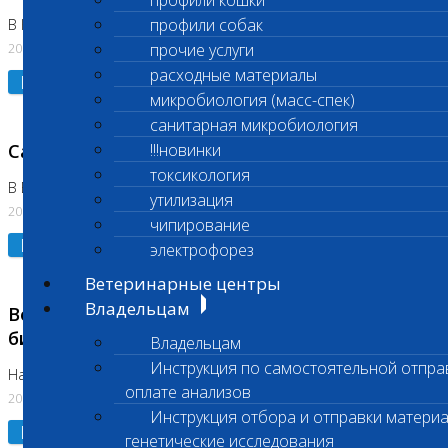
профили кошки
профили собак
В Коломне 24.07.2026 и 28.07.2026
20.07.2026
прочие услуги
расходные материалы
Подробнее
микробиология (масс-спек)
санитарная микробиология
Санитарный день
!!!новинки
токсикология
В Бутово 21.07.2026
утилизация
20.07.2026
чипирование
Подробнее
электрофорез
Ветеринарные центры
Владельцам
Возобновлено выполнение срочных
биохимических исследований
Владельцам
Инструкция по самостоятельной отпра
На Нагорной
оплате анализов
20.07.2026
Инструкция отбора и отправки материа
Подробнее
генетические исследования