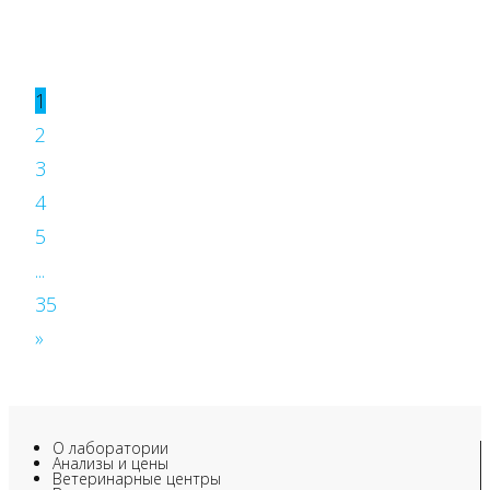
1
2
3
4
5
...
35
»
О лаборатории
Анализы и цены
Ветеринарные центры