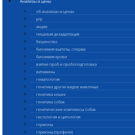
Анализы и цены
об анализах и ценах
prp
акции
пищевая дезадаптация
бешенство
биохимия выпоты, сперма
биохимия крови
взятие проб и пробоподготовка
витамины
гематология
генетика других видов животных
генетика кошек
генетика собак
генетические комплексы собак
гистология и цитология
гормоны
гормоны (профили)