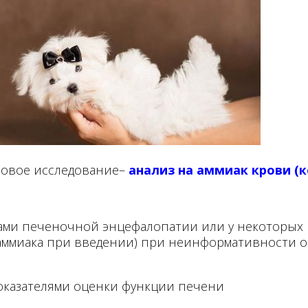
новое исследование–
анализ на аммиак крови (к
ками печеночной энцефалопатии или у некоторых 
 аммиака при введении) при неинформативности 
показателями оценки функции печени