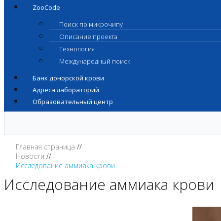
ZooCode
Поиск по микрочипу
Описание проекта
Технология
Международный поиск
Банк донорской крови
Адреса лабораторий
Образовательный центр
Главная страница
Новости
Исследование аммиака крови
Исследование аммиака крови