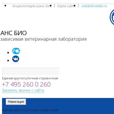
Энциклопедия Шанс Био
Карта сайта
vetlab@vetlab.ru
АНС БИО
зависимая ветеринарная лаборатория
Единая круглосуточная справочная
+7 495 260 0 260
Заказать звонок с сайта
Навигация
Единая круглосуточная справочная