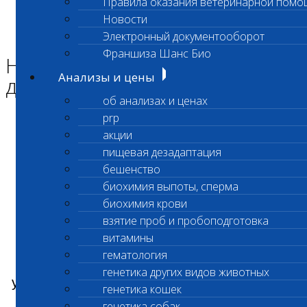
Правила оказания ветеринарной помо
Главная страница
Новости
Новости
Электронный документооборот
Новые электронные дисконтные карты
Франшиза Шанс Био
Новые электронные
Анализы и цены
дисконтные карты
об анализах и ценах
prp
акции
пищевая дезадаптация
Дисконтные карты нового электронного
бешенство
образца
биохимия выпоты, сперма
С 1 сентября 2020 года в "Шанс Био"
биохимия крови
вводятся новые электронные дисконтные
взятие проб и пробоподготовка
витамины
карты.
гематология
Новая дисконтная карта будет именная
c
генетика других видов животных
уникальным номером и будет закреплена за
генетика кошек
профайлом владельца животного.
генетика собак