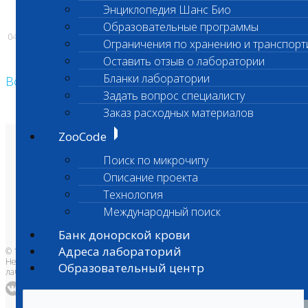
Энциклопедия Шанс Био
Образовательные программы
04.01.2021
Ограничения по хранению и транспорт
Оставить отзыв о лаборатории
Бланки лаборатории
Возврат к списку
Задать вопрос специалисту
Заказ расходных материалов
ZooCode
О лаборатории
Поиск по микрочипу
Анализы и цены
Ветеринарные центры
Описание проекта
Владельцам
Врачам и клиникам
Технология
Бланки лаборатории
Банк донорской крови
Международный поиск
Адреса лабораторий
Банк донорской крови
Адреса лабораторий
© 1996-2026
Независимая ветеринарная
Образовательный центр
лаборатория Шанс Био