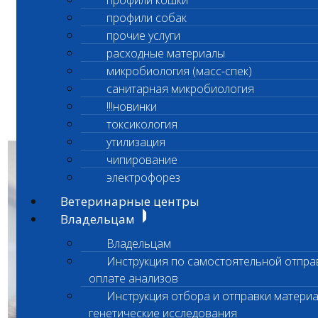
профили кошки
профили собак
ü
Нет возможности потерять
прочие услуги
расходные материалы
ü
Всегда с собой в телефоне
микробиология (масс-спек)
Скидки по электронной карте
ü
санитарная микробиология
автоматически
представятся
при
сдаче
!!!новинки
анализов
токсикология
утилизация
чипирование
электрофорез
Ветеринарные центры
Владельцам
Владельцам
Инструкция по самостоятельной отпра
оплате анализов
Инструкция отбора и отправки материа
генетические исследования