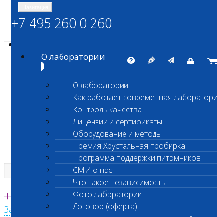
Навигация
+7 495 260 0 260
Энциклопедия Шанс Био
Карта сайта
vetlab@vetlab.ru
О лаборатории
О лаборатории
Как работает современная лаборатор
ШАНС БИО
Контроль качества
Независимая ветеринарная лаборатория
Лицензии и сертификаты
Оборудование и методы
Премия Хрустальная пробирка
Программа поддержки питомников
СМИ о нас
Что такое независимость
Единая круглосуточная справочная
+7 495 260 0 260
Фото лаборатории
Договор (оферта)
Заказать звонок с сайта