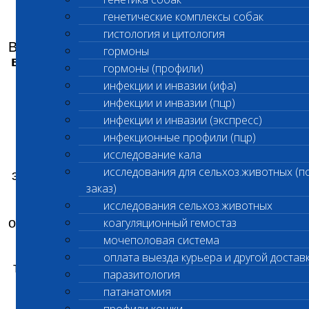
генетические комплексы собак
гистология и цитология
Вы можете обменять вашу дисконтную
карту,
гормоны
вернув ее в лабораторию
, на электронную
гормоны (профили)
дисконтную карту
инфекции и инвазии (ифа)
до 31 декабря 2021 года
инфекции и инвазии (пцр)
инфекции и инвазии (экспресс)
.
инфекционные профили (пцр)
исследование кала
После оформления новой карты вам на
исследования для сельхоз.животных (п
электронную почту придёт оповещение о ее
заказ)
получении. Сохраните это
письмо, либо
исследования сельхоз.животных
сделайте скан карты, т.к. только таким
коагуляционный гемостаз
образом вы сможете получать
10 % скидку
в
Ветеринарных центрах
«Шанс Био»
мочеполовая система
Нагорная, Владыкино и Первомайская, а
оплата выезда курьера и другой достав
также направить другого члена семьи сдать
паразитология
анализы в
лаборатории за вас.
патанатомия
Преимущества электронной карты: