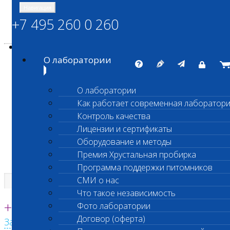
Навигация
+7 495 260 0 260
Энциклопедия Шанс Био
Карта сайта
vetlab@vetlab.ru
О лаборатории
О лаборатории
Как работает современная лаборатор
ШАНС БИО
Контроль качества
Независимая ветеринарная лаборатория
Лицензии и сертификаты
Оборудование и методы
Премия Хрустальная пробирка
Программа поддержки питомников
СМИ о нас
Что такое независимость
Единая круглосуточная справочная
+7 495 260 0 260
Фото лаборатории
Договор (оферта)
Заказать звонок с сайта