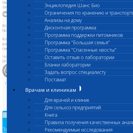
Независимая ветеринарная
Энциклопедия Шанс Био
лаборатория Шанс Био
Ограничения по хранению и транспорт
Анализы на дому
Все права защищены и охраняются законом. Товарный знак
Дисконтная программа
№395740 от 2008 г. ООО "ШАНС БИО"
Программа поддержки питомников
Копирование, тиражирование, а также использование материалов,
Программа "Большая семья"
размещенных на сайте
www.vetlab.ru
возможно только с
письменного разрешения Правообладателя
Программа "Спасенные хвосты"
Член Национальной ветеринарной палаты
Оставить отзыв о лаборатории
(АСРО НВП)
Бланки лаборатории
Задать вопрос специалисту
Постамат
Политика в области персональных данных и конфиденциальности
Врачам и клиникам
Пользовательское соглашение
Техническая поддержка
Для врачей и клиник
Для сельхоз предприятий
Книга
×
Правила получения качественных анал
Заявка на обратный звонок
Рекомендуемые исследования