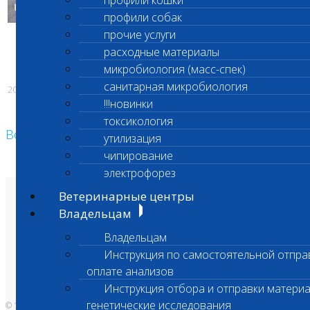
профили кошки
профили собак
прочие услуги
расходные материалы
микробиология (масс-спек)
санитарная микробиология
20.06.2017
!!!новинки
токсикология
Возврат к списку
утилизация
чипирование
электрофорез
Ветеринарные центры
О лаборатории
Владельцам
Анализы и цены
Ветеринарные центры
Владельцам
Владельцам
Врачам и клиникам
Бланки лаборатории
Инструкция по самостоятельной отпра
Банк донорской крови
оплате анализов
Адреса лабораторий
Инструкция отбора и отправки материа
генетические исследования
© 1996-2026