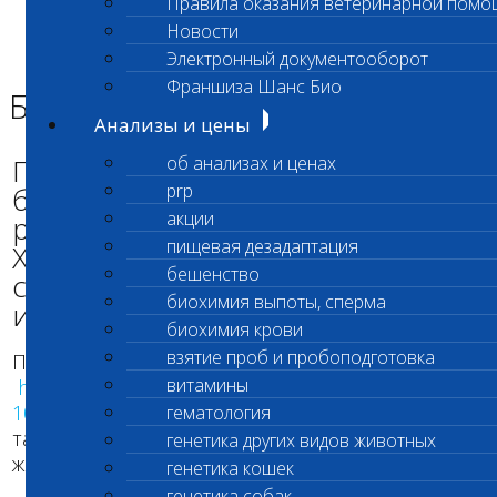
Правила оказания ветеринарной помо
Главная страница
Новости
Новости
Электронный документооборот
Благотворительная выставка!
Франшиза Шанс Био
Благотворительная выставка!
Анализы и цены
Продолжается наше участие в
об анализах и ценах
prp
благотворительных выставках в
акции
рамках программы "СПАСЕННЫЕ
пищевая дезадаптация
ХВОСТЫ"! На этот раз наши
бешенство
сотрудники будут ждать вас 24
биохимия выпоты, сперма
июня ПКИО Кузьминки!
биохимия крови
взятие проб и пробоподготовка
Подробная информация
витамины
https://vk.com/club10401888?w=wall-
10401888_637%2Fall
и
https://vk.com/ulubvinetporod
гематология
так
генетика других видов животных
же
https://www.facebook.com/groups/schansbio/
генетика кошек
генетика собак