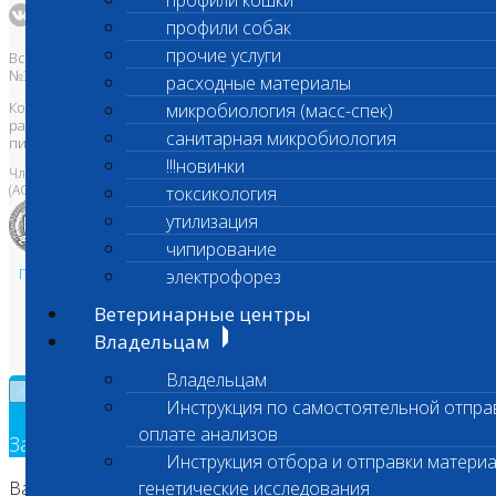
профили кошки
профили собак
прочие услуги
Все права защищены и охраняются законом. Товарный знак
№395740 от 2008 г. ООО "ШАНС БИО"
расходные материалы
Копирование, тиражирование, а также использование материалов,
микробиология (масс-спек)
размещенных на сайте
www.vetlab.ru
возможно только с
санитарная микробиология
письменного разрешения Правообладателя
!!!новинки
Член Национальной ветеринарной палаты
(АСРО НВП)
токсикология
утилизация
чипирование
Политика в области персональных данных и конфиденциальности
электрофорез
Пользовательское соглашение
Ветеринарные центры
Техническая поддержка
Владельцам
Владельцам
×
Инструкция по самостоятельной отпра
оплате анализов
Заявка на обратный звонок
Инструкция отбора и отправки материа
Ваш номер телефона
генетические исследования