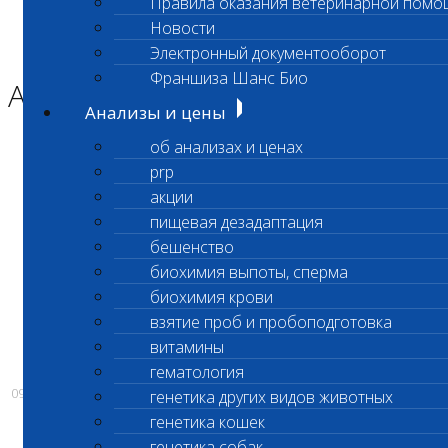
Правила оказания ветеринарной помо
Главная страница
Новости
Новости
Электронный документооборот
АКЦИЯ!
Франшиза Шанс Био
АКЦИЯ!
Анализы и цены
об анализах и ценах
prp
АКЦИЯ!
Исследования на
акции
НЕОСПОРОЗ
теперь на 300
рублей дешевле!
пищевая дезадаптация
Старая цена:1800р.
бешенство
НОВАЯ ЦЕНА: 1500 р. ( без учета вашей
биохимия выпоты, сперма
скидки)
биохимия крови
взятие проб и пробоподготовка
витамины
гематология
09.02.2017
генетика других видов животных
генетика кошек
генетика собак