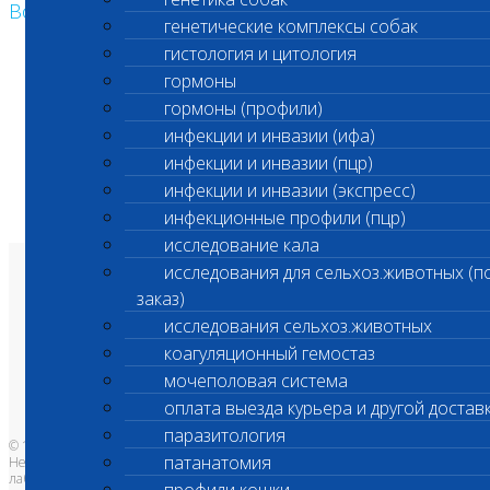
Возврат к списку
генетические комплексы собак
гистология и цитология
гормоны
гормоны (профили)
инфекции и инвазии (ифа)
инфекции и инвазии (пцр)
инфекции и инвазии (экспресс)
инфекционные профили (пцр)
исследование кала
исследования для сельхоз.животных (п
О лаборатории
заказ)
Анализы и цены
Ветеринарные центры
исследования сельхоз.животных
Владельцам
Врачам и клиникам
коагуляционный гемостаз
Бланки лаборатории
Банк донорской крови
мочеполовая система
Адреса лабораторий
оплата выезда курьера и другой достав
паразитология
© 1996-2026
патанатомия
Независимая ветеринарная
лаборатория Шанс Био