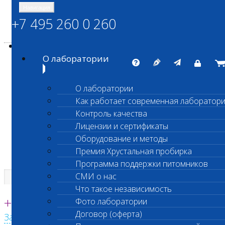
Навигация
+7 495 260 0 260
Энциклопедия Шанс Био
Карта сайта
vetlab@vetlab.ru
О лаборатории
О лаборатории
Как работает современная лаборатор
ШАНС БИО
Контроль качества
Независимая ветеринарная лаборатория
Лицензии и сертификаты
Оборудование и методы
Премия Хрустальная пробирка
Программа поддержки питомников
СМИ о нас
Что такое независимость
Единая круглосуточная справочная
+7 495 260 0 260
Фото лаборатории
Договор (оферта)
Заказать звонок с сайта