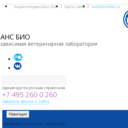
Энциклопедия Шанс Био
Карта сайта
vetlab@vetlab.ru
АНС БИО
зависимая ветеринарная лаборатория
Единая круглосуточная справочная
+7 495 260 0 260
Заказать звонок с сайта
Навигация
Единая круглосуточная справочная