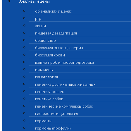
Анализы и цены
об анализах и ценах
prp
акции
пищевая дезадаптация
бешенство
биохимия выпоты, сперма
биохимия крови
взятие проб и пробоподготовка
витамины
гематология
генетика других видов животных
генетика кошек
генетика собак
генетические комплексы собак
гистология и цитология
гормоны
гормоны (профили)