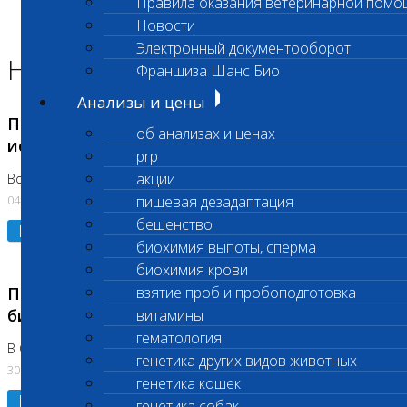
Правила оказания ветеринарной помо
Главная страница
Новости
Новости
Электронный документооборот
Новости лаборатории
Франшиза Шанс Био
Анализы и цены
Приостановка срочных биохимических
об анализах и ценах
исследований
prp
акции
Во Владыкино
04.08.2026
пищевая дезадаптация
бешенство
Подробнее
биохимия выпоты, сперма
биохимия крови
Приостановлено выполнение срочных
взятие проб и пробоподготовка
биохимических исследований
витамины
гематология
В Сколково. Код (123,309,310)
генетика других видов животных
30.07.2026
генетика кошек
Подробнее
генетика собак