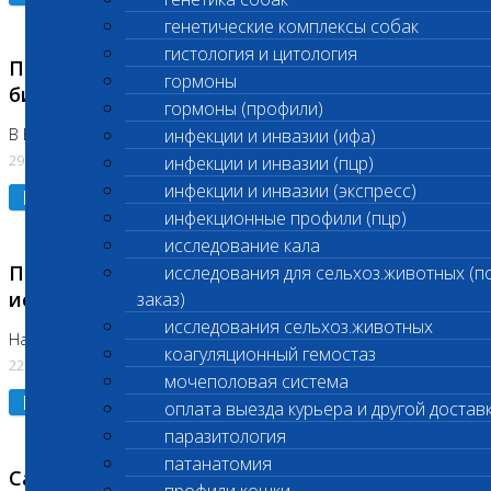
генетические комплексы собак
гистология и цитология
Приостановлено выполнение срочных
гормоны
биохимических исследований
гормоны (профили)
В Бутово 29.07.26
инфекции и инвазии (ифа)
29.07.2026
инфекции и инвазии (пцр)
инфекции и инвазии (экспресс)
Подробнее
инфекционные профили (пцр)
исследование кала
Приостановлено выполнение биохимических
исследования для сельхоз.животных (п
исследований
заказ)
исследования сельхоз.животных
На Нагорной. Код ( 123,310,309)
коагуляционный гемостаз
22.07.2026
мочеполовая система
Подробнее
оплата выезда курьера и другой достав
паразитология
патанатомия
Санитарные дни