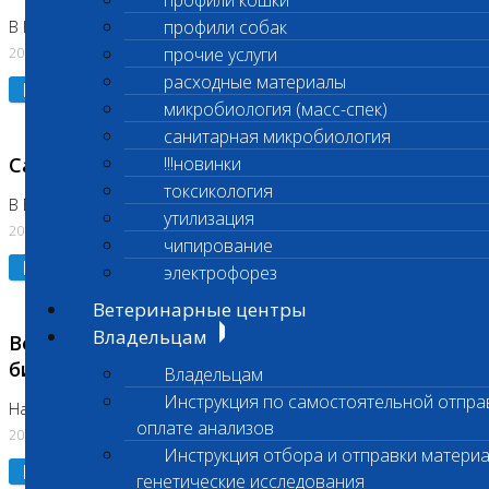
профили кошки
профили собак
В Коломне 24.07.2026 и 28.07.2026
20.07.2026
прочие услуги
расходные материалы
Подробнее
микробиология (масс-спек)
санитарная микробиология
Санитарный день
!!!новинки
токсикология
В Бутово 21.07.2026
утилизация
20.07.2026
чипирование
Подробнее
электрофорез
Ветеринарные центры
Владельцам
Возобновлено выполнение срочных
биохимических исследований
Владельцам
Инструкция по самостоятельной отпра
На Нагорной
оплате анализов
20.07.2026
Инструкция отбора и отправки материа
Подробнее
генетические исследования