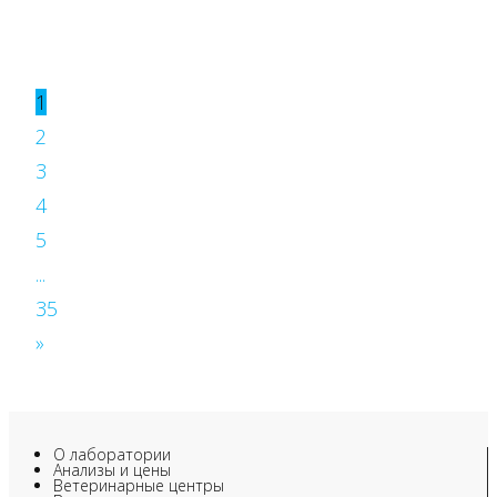
1
2
3
4
5
...
35
»
О лаборатории
Анализы и цены
Ветеринарные центры