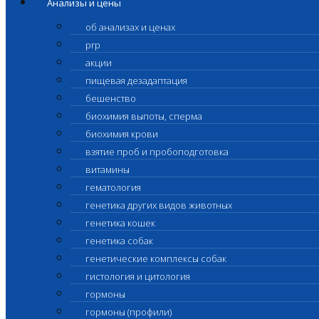
Анализы и цены
об анализах и ценах
prp
акции
пищевая дезадаптация
бешенство
биохимия выпоты, сперма
биохимия крови
взятие проб и пробоподготовка
витамины
гематология
генетика других видов животных
генетика кошек
генетика собак
генетические комплексы собак
гистология и цитология
гормоны
гормоны (профили)