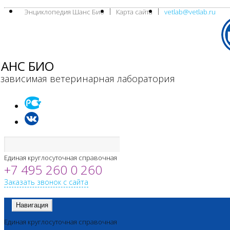
Энциклопедия Шанс Био
Карта сайта
vetlab@vetlab.ru
АНС БИО
зависимая ветеринарная лаборатория
Единая круглосуточная справочная
+7 495 260 0 260
Заказать звонок с сайта
Навигация
Единая круглосуточная справочная