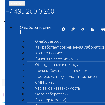
Навигация
+7 495 260 0 260
Энциклопедия Шанс Био
Карта сайта
vetlab@vetlab.ru
О лаборатории
О лаборатории
Как работает современная лаборатор
ШАНС БИО
Контроль качества
Независимая ветеринарная лаборатория
Лицензии и сертификаты
Оборудование и методы
Премия Хрустальная пробирка
Программа поддержки питомников
СМИ о нас
Что такое независимость
Единая круглосуточная справочная
+7 495 260 0 260
Фото лаборатории
Договор (оферта)
Заказать звонок с сайта