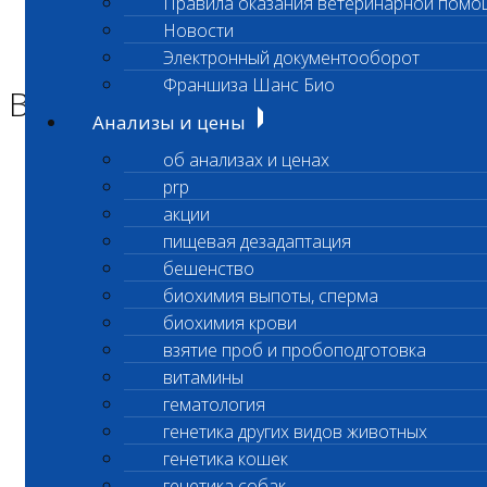
Правила оказания ветеринарной помо
Главная страница
Новости
Новости
Электронный документооборот
ВНИМАНИЕ!
Франшиза Шанс Био
ВНИМАНИЕ!
Анализы и цены
об анализах и ценах
Уважаемые клиенты лаборатории!
prp
17 июля 2025г
акции
пищевая дезадаптация
Санитарный день
бешенство
биохимия выпоты, сперма
в экспресс-лаборатории Владыкино
биохимия крови
По адресу ул. Гостиничная 10к5
взятие проб и пробоподготовка
витамины
18 июля 2025г лаборатория работает
гематология
генетика других видов животных
с 10:00 в стандартном режиме.
генетика кошек
С уважением,
генетика собак