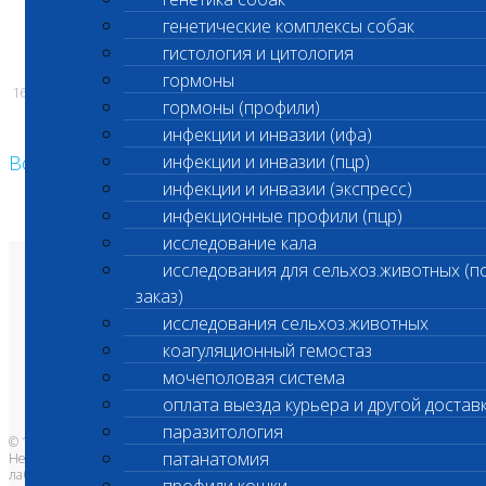
генетические комплексы собак
Администрация ООО «Шанс Био»
гистология и цитология
гормоны
16.07.2025
гормоны (профили)
инфекции и инвазии (ифа)
Возврат к списку
инфекции и инвазии (пцр)
инфекции и инвазии (экспресс)
инфекционные профили (пцр)
исследование кала
исследования для сельхоз.животных (п
О лаборатории
заказ)
Анализы и цены
Ветеринарные центры
исследования сельхоз.животных
Владельцам
Врачам и клиникам
коагуляционный гемостаз
Бланки лаборатории
Банк донорской крови
мочеполовая система
Адреса лабораторий
оплата выезда курьера и другой достав
паразитология
© 1996-2026
патанатомия
Независимая ветеринарная
лаборатория Шанс Био