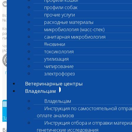
профили кошки
профили собак
прочие услуги
Все права защищены и охраняются законом. Товарный знак
№395740 от 2008 г. ООО "ШАНС БИО"
расходные материалы
Копирование, тиражирование, а также использование материалов,
микробиология (масс-спек)
размещенных на сайте
www.vetlab.ru
возможно только с
санитарная микробиология
письменного разрешения Правообладателя
!!!новинки
Член Национальной ветеринарной палаты
(АСРО НВП)
токсикология
утилизация
чипирование
Политика в области персональных данных и конфиденциальности
электрофорез
Пользовательское соглашение
Ветеринарные центры
Техническая поддержка
Владельцам
Владельцам
×
Инструкция по самостоятельной отпра
оплате анализов
Заявка на обратный звонок
Инструкция отбора и отправки материа
Ваш номер телефона
генетические исследования