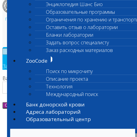
Энциклопедия Шанс Био
Образовательные программы
Политика в области персональных данных и конфиденциальности
Ограничения по хранению и транспорт
Пользовательское соглашение
Оставить отзыв о лаборатории
Техническая поддержка
Бланки лаборатории
Задать вопрос специалисту
Заказ расходных материалов
×
ZooCode
Заявка на обратный звонок
Поиск по микрочипу
Ваш номер телефона
Описание проекта
Технология
Международный поиск
Банк донорской крови
Отправить
Адреса лабораторий
Образовательный центр