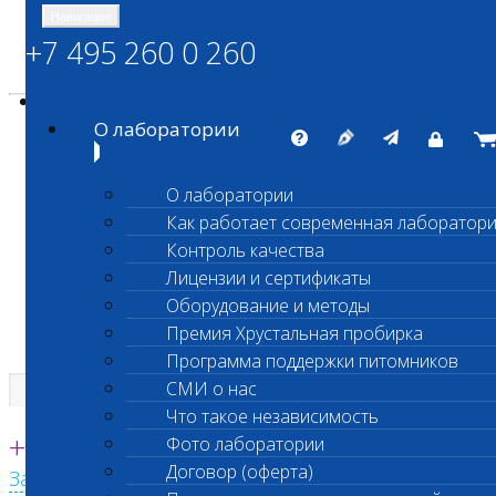
Навигация
+7 495 260 0 260
Энциклопедия Шанс Био
Карта сайта
vetlab@vetlab.ru
О лаборатории
О лаборатории
Как работает современная лаборатор
ШАНС БИО
Контроль качества
Независимая ветеринарная лаборатория
Лицензии и сертификаты
Оборудование и методы
Премия Хрустальная пробирка
Программа поддержки питомников
СМИ о нас
Что такое независимость
Единая круглосуточная справочная
+7 495 260 0 260
Фото лаборатории
Договор (оферта)
Заказать звонок с сайта