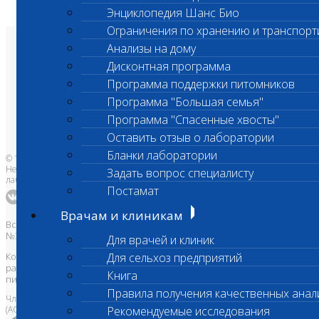
Энциклопедия Шанс Био
Ограничения по хранению и транспорт
Анализы на дому
О лаборатории
Анализы и цены
Дисконтная программа
Ветеринарные центры
Программа поддержки питомников
Владельцам
Врачам и клиникам
Программа "Большая семья"
Бланки лаборатории
Банк донорской крови
Программа "Спасенные хвосты"
Адреса лабораторий
Оставить отзыв о лаборатории
Бланки лаборатории
© 1996-2026
Независимая ветеринарная
Задать вопрос специалисту
лаборатория Шанс Био
Постамат
Врачам и клиникам
Все права защищены и охраняются законом. Товарный знак
№395740 от 2008 г. ООО "ШАНС БИО"
Для врачей и клиник
Копирование, тиражирование, а также использование материалов,
Для сельхоз предприятий
размещенных на сайте
www.vetlab.ru
возможно только с
Книга
письменного разрешения Правообладателя
Правила получения качественных анал
Член Национальной ветеринарной палаты
(АСРО НВП)
Рекомендуемые исследования