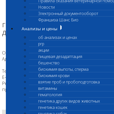
Правила оказания ветеринарной помо
Главная страница
Новости
Адреса лабораторий
Электронный документооборот
Адреса лабораторий
Франшиза Шанс Био
г. Коломна, ул. Добролюбова
Анализы и цены
дом 17А
об анализах и ценах
prp
акции
Область деятельности: Экспресс исследования
пищевая дезадаптация
Адрес: г. Коломна, ул. Добролюбова дом 17А
бешенство
биохимия выпоты, сперма
Телефон: +7 (495) 260-0-260
биохимия крови
E-mail: kolomna@vetlab.ru
взятие проб и пробоподготовка
Режим работы: с 9:00-19:00. Забор материала,
витамины
прием и регистрация с 9:00 до 18:00
гематология
генетика других видов животных
генетика кошек
генетика собак