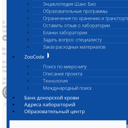
Бланки лаборатории
Энциклопедия Шанс Био
Банк донорской крови
Адреса лабораторий
Образовательные программы
Ограничения по хранению и транспорт
© 1996-2026
Оставить отзыв о лаборатории
Независимая ветеринарная
лаборатория Шанс Био
Бланки лаборатории
Задать вопрос специалисту
Заказ расходных материалов
Все права защищены и охраняются законом. Товарный знак
№395740 от 2008 г. ООО "ШАНС БИО"
ZooCode
Копирование, тиражирование, а также использование материалов,
Поиск по микрочипу
размещенных на сайте
www.vetlab.ru
возможно только с
письменного разрешения Правообладателя
Описание проекта
Член Национальной ветеринарной палаты
Технология
(АСРО НВП)
Международный поиск
Банк донорской крови
Адреса лабораторий
Политика в области персональных данных и конфиденциальности
Образовательный центр
Пользовательское соглашение
Техническая поддержка