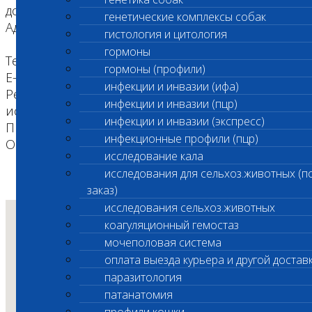
донорской крови / Санитарный перерыв
генетические комплексы собак
Адрес: Электролитный проезд, дом 3 стр. 12
гистология и цитология
гормоны
Телефон: +7 (495) 260-0-260
гормоны (профили)
E-mail: vetlab@vetlab.ru
инфекции и инвазии (ифа)
Режим работы: Прием анализов и экспресс-
инфекции и инвазии (пцр)
исследования Круглосуточно, САНИТАРНЫЙ
инфекции и инвазии (экспресс)
ПЕРЕРЫВ с 9:00 до 10:00
инфекционные профили (пцр)
Оплата VISA/MASTERCARD: Да
исследование кала
исследования для сельхоз.животных (п
заказ)
исследования сельхоз.животных
коагуляционный гемостаз
мочеполовая система
оплата выезда курьера и другой достав
паразитология
патанатомия