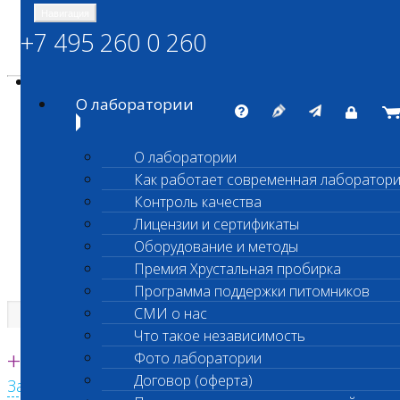
Навигация
+7 495 260 0 260
Энциклопедия Шанс Био
Карта сайта
vetlab@vetlab.ru
О лаборатории
О лаборатории
Как работает современная лаборатор
ШАНС БИО
Контроль качества
Независимая ветеринарная лаборатория
Лицензии и сертификаты
Оборудование и методы
Премия Хрустальная пробирка
Программа поддержки питомников
СМИ о нас
Что такое независимость
Единая круглосуточная справочная
+7 495 260 0 260
Фото лаборатории
Договор (оферта)
Заказать звонок с сайта