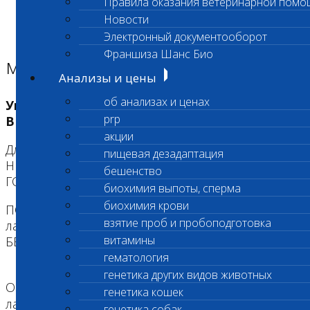
Правила оказания ветеринарной помо
Главная страница
Новости
Адреса лабораторий
Электронный документооборот
Адреса лабораторий
Франшиза Шанс Био
м. "Нагорная"
Анализы и цены
об анализах и ценах
Уважаемые посетители! Обратите
prp
ВНИМАНИЕ!
акции
Для Въезда на территорию БЕСПЛАТНО,
пищевая дезадаптация
НЕОБХОДИМО ПОЛУЧИТЬ НА РЕСЕПШЕНЕ
бешенство
ГОСТеВУЮ КАРТУ.
биохимия выпоты, сперма
биохимия крови
ПО ней ВЫ МОЖЕТЕ находиться на территории
взятие проб и пробоподготовка
лаборатории неограниченное время
витамины
БЕСПЛАТНО!
гематология
генетика других видов животных
Область деятельности: Центральная
генетика кошек
лаборатория / Экспресс исследования / Банк
генетика собак