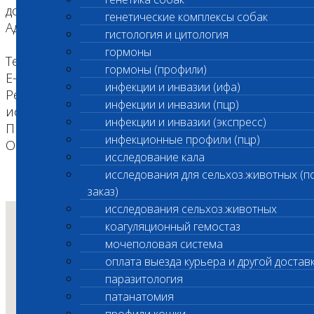
донорской крови / Санитарный перерыв
генетические комплексы собак
Адрес: Электролитный проезд, дом 3 стр. 12
гистология и цитология
гормоны
Телефон: +7 (495) 260-0-260
гормоны (профили)
E-mail: vetlab@vetlab.ru
инфекции и инвазии (ифа)
Режим работы: Прием анализов и экспресс-
инфекции и инвазии (пцр)
исследования Круглосуточно, САНИТАРНЫЙ
инфекции и инвазии (экспресс)
ПЕРЕРЫВ с 9:00 до 10:00
инфекционные профили (пцр)
Оплата VISA/MASTERCARD: Да
исследование кала
исследования для сельхоз.животных (п
заказ)
исследования сельхоз.животных
коагуляционный гемостаз
мочеполовая система
оплата выезда курьера и другой достав
паразитология
патанатомия