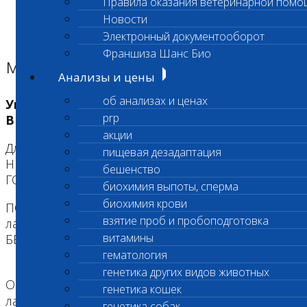
Правила оказания ветеринарной помо
Главная страница
Новости
Адреса лабораторий
Электронный документооборот
Адреса лабораторий
Франшиза Шанс Био
м. "Нагорная"
Анализы и цены
об анализах и ценах
Уважаемые посетители! Обратите
prp
ВНИМАНИЕ!
акции
Для Въезда на территорию БЕСПЛАТНО,
пищевая дезадаптация
НЕОБХОДИМО ПОЛУЧИТЬ НА РЕСЕПШЕНЕ
бешенство
ГОСТеВУЮ КАРТУ.
биохимия выпоты, сперма
биохимия крови
ПО ней ВЫ МОЖЕТЕ находиться на территории
взятие проб и пробоподготовка
лаборатории неограниченное время
витамины
БЕСПЛАТНО!
гематология
генетика других видов животных
Область деятельности: Центральная
генетика кошек
лаборатория / Экспресс исследования / Банк
генетика собак