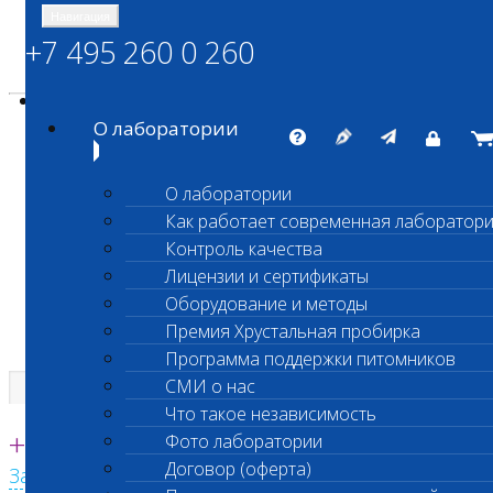
Навигация
+7 495 260 0 260
Энциклопедия Шанс Био
Карта сайта
vetlab@vetlab.ru
О лаборатории
О лаборатории
Как работает современная лаборатор
ШАНС БИО
Контроль качества
Независимая ветеринарная лаборатория
Лицензии и сертификаты
Оборудование и методы
Премия Хрустальная пробирка
Программа поддержки питомников
СМИ о нас
Что такое независимость
Единая круглосуточная справочная
+7 495 260 0 260
Фото лаборатории
Договор (оферта)
Заказать звонок с сайта