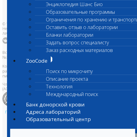
Бланки лаборатории
Энциклопедия Шанс Био
Банк донорской крови
Адреса лабораторий
Образовательные программы
Ограничения по хранению и транспорт
© 1996-2026
Оставить отзыв о лаборатории
Независимая ветеринарная
лаборатория Шанс Био
Бланки лаборатории
Задать вопрос специалисту
Заказ расходных материалов
Все права защищены и охраняются законом. Товарный знак
№395740 от 2008 г. ООО "ШАНС БИО"
ZooCode
Копирование, тиражирование, а также использование материалов,
Поиск по микрочипу
размещенных на сайте
www.vetlab.ru
возможно только с
письменного разрешения Правообладателя
Описание проекта
Член Национальной ветеринарной палаты
Технология
(АСРО НВП)
Международный поиск
Банк донорской крови
Адреса лабораторий
Политика в области персональных данных и конфиденциальности
Образовательный центр
Пользовательское соглашение
Техническая поддержка