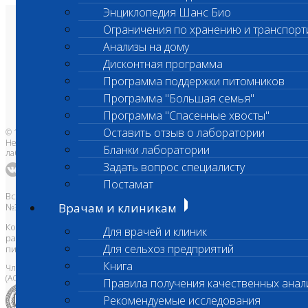
Энциклопедия Шанс Био
Ограничения по хранению и транспорт
О лаборатории
Анализы и цены
Анализы на дому
Ветеринарные центры
Владельцам
Дисконтная программа
Врачам и клиникам
Бланки лаборатории
Программа поддержки питомников
Банк донорской крови
Программа "Большая семья"
Адреса лабораторий
Программа "Спасенные хвосты"
Оставить отзыв о лаборатории
© 1996-2026
Независимая ветеринарная
Бланки лаборатории
лаборатория Шанс Био
Задать вопрос специалисту
Постамат
Все права защищены и охраняются законом. Товарный знак
Врачам и клиникам
№395740 от 2008 г. ООО "ШАНС БИО"
Копирование, тиражирование, а также использование материалов,
Для врачей и клиник
размещенных на сайте
www.vetlab.ru
возможно только с
Для сельхоз предприятий
письменного разрешения Правообладателя
Книга
Член Национальной ветеринарной палаты
(АСРО НВП)
Правила получения качественных анал
Рекомендуемые исследования