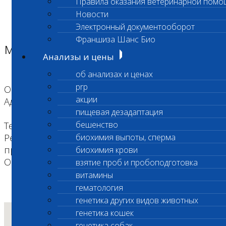
Правила оказания ветеринарной помо
Главная страница
Новости
Адреса лабораторий
Электронный документооборот
Адреса лабораторий
Франшиза Шанс Био
м. "Владыкино", "Окружная"
Анализы и цены
об анализах и ценах
prp
Область деятельности: Экспресс исследования
акции
Адрес: ул. Гостиничная, дом 10, корп 5
пищевая дезадаптация
бешенство
Телефон: +7 (495) 260-0-260
Режим работы: с 10:00 до 22:00. Забор материала,
биохимия выпоты, сперма
прием и регистрация с 10:00 до 21:00
биохимия крови
Оплата VISA/MASTERCARD: Да
взятие проб и пробоподготовка
витамины
гематология
генетика других видов животных
генетика кошек
генетика собак