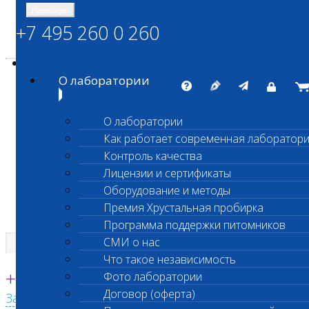
Навигация
+7 495 260 0 260
Энциклопедия Шанс Био
Карта сайта
vetlab@vetlab.ru
О лаборатории
О лаборатории
Как работает современная лаборатор
ШАНС БИО
Контроль качества
Независимая ветеринарная лаборатория
Лицензии и сертификаты
Оборудование и методы
Премия Хрустальная пробирка
Программа поддержки питомников
СМИ о нас
Что такое независимость
Единая круглосуточная справочная
+7 495 260 0 260
Фото лаборатории
Договор (оферта)
Заказать звонок с сайта