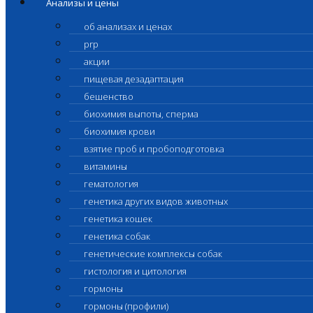
Анализы и цены
об анализах и ценах
prp
акции
пищевая дезадаптация
бешенство
биохимия выпоты, сперма
биохимия крови
взятие проб и пробоподготовка
витамины
гематология
генетика других видов животных
генетика кошек
генетика собак
генетические комплексы собак
гистология и цитология
гормоны
гормоны (профили)