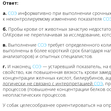
Ответ:
а.
СОЭ
информативно при выполнении срочных 
к неконтролируемому изменению показателя
СО
б.
Пробы крови от животных зачастую недостато
ОАКрови не переплачивая за исследование, кот
в.
Выполнение
СОЭ
требует определенного коли
выполнены в более короткий срок благодаря на
анализаторов) и опытных специалистов.
г.
И наконец,
СОЭ
— устаревший показатель, на 
свойство, как повышенная вязкость крови заме
концентрации желчных кислот, билирубинов, а
логически не связано с интерпретацией
СОЭ
, п
процессов (повышение концентрации белков остр
неопластических процессов.
У собак целесообразнее ориентироваться на о