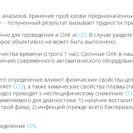
анализов. Хранение проб крови предназначенны
Э
- полученный результат вызывает трудности пр
чно для проведения и ОАК и
СОЭ
. В случае разде
орое объективно не может быть выполнено.
чества времени (строго 1 час). Срочные ОАК в на
личию современного автоматического оборудован
его определение влияют физические свойства це
дляет
СОЭ
), а также химические свойства плазмы (
цидоз приводят к неспецифическому снижению
СО
рименяемого для диагностики: 1) наличия воспал
ой фазы), 2) инфекций (прежде всего бактериаль
пределение
СРБ
.