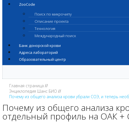
ZooCode
Поиск по микрочипу
Описание проекта
Технология
Международный поиск
Банк донорской крови
Адреса лабораторий
Образовательный центр
Главная страница
Энциклопедия Шанс БИО
Почему из общего анализа крови убрали СОЭ, и теперь нео
Почему из общего анализа кро
отдельный профиль на ОАК +