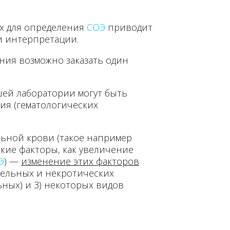
х для определения
СОЭ
приводит
и интерпретации.
ления возможно заказать один
шей лаборатории могут быть
ия (гематологических
льной крови (такое например
такие факторы, как увеличение
Э
) —
изменение этих факторов
ительных и некротических
ных) и 3) некоторых видов