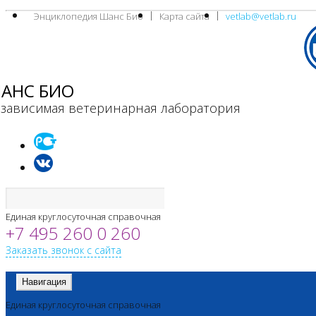
Энциклопедия Шанс Био
Карта сайта
vetlab@vetlab.ru
АНС БИО
зависимая ветеринарная лаборатория
Единая круглосуточная справочная
+7 495 260 0 260
Заказать звонок с сайта
Навигация
Единая круглосуточная справочная