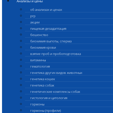
Анализы и цены
об анализах и ценах
prp
акции
пищевая дезадаптация
бешенство
биохимия выпоты, сперма
биохимия крови
взятие проб и пробоподготовка
витамины
гематология
генетика других видов животных
генетика кошек
генетика собак
генетические комплексы собак
гистология и цитология
гормоны
гормоны (профили)