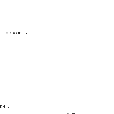
 заморозить.
кита.