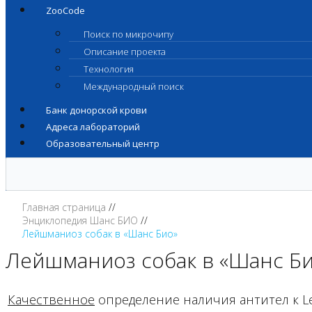
ZooCode
Поиск по микрочипу
Описание проекта
Технология
Международный поиск
Банк донорской крови
Адреса лабораторий
Образовательный центр
Главная страница
Энциклопедия Шанс БИО
Лейшманиоз собак в «Шанс Био»
Лейшманиоз собак в «Шанс Б
Качественное
определение наличия антител к Le