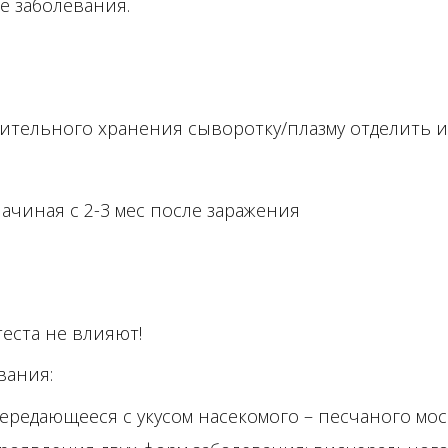
е заболевания.
лительного хранения сыворотку/плазму отделить и
чиная с 2-3 мес после заражения
теста не влияют!
вания:
редающееся с укусом насекомого – песчаного мос