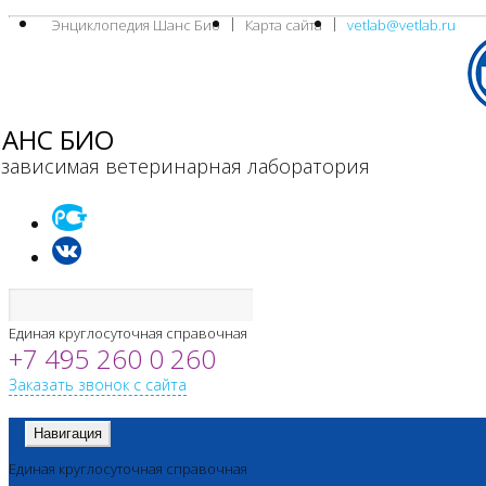
Энциклопедия Шанс Био
Карта сайта
vetlab@vetlab.ru
АНС БИО
зависимая ветеринарная лаборатория
Единая круглосуточная справочная
+7 495 260 0 260
Заказать звонок с сайта
Навигация
Единая круглосуточная справочная