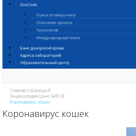
ZooCode
Поиск по микрочипу
Описание проекта
Технология
Международный поиск
Банк донорской крови
Адреса лабораторий
Образовательный центр
Главная страница
Энциклопедия Шанс БИО
Коронавирус кошек
Коронавирус кошек