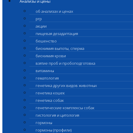
Анализы и цены
об анализах и ценах
prp
акции
пищевая дезадаптация
бешенство
биохимия выпоты, сперма
биохимия крови
взятие проб и пробоподготовка
витамины
гематология
генетика других видов животных
генетика кошек
генетика собак
генетические комплексы собак
гистология и цитология
гормоны
гормоны (профили)