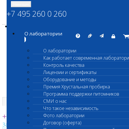
Навигация
+7 495 260 0 260
Энциклопедия Шанс Био
Карта сайта
vetlab@vetlab.ru
О лаборатории
О лаборатории
Как работает современная лаборатор
ШАНС БИО
Контроль качества
Независимая ветеринарная лаборатория
Лицензии и сертификаты
Оборудование и методы
Премия Хрустальная пробирка
Программа поддержки питомников
СМИ о нас
Что такое независимость
Единая круглосуточная справочная
+7 495 260 0 260
Фото лаборатории
Договор (оферта)
Заказать звонок с сайта