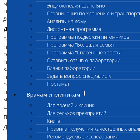
месяцев. Заболевание быстро прогрессирует, и
Энциклопедия Шанс Био
пораженные собаки, как правило, не доживают
Ограничения по хранению и транспорт
до взрослого возраста.
Анализы на дому
ДИАГНОСТИКА
Дисконтная программа
Программа поддержки питомников
Генетическое тестирование основано на
Программа "Большая семья"
применении новейших молекулярно-
Программа "Спасенные хвосты"
генетических знаний и технологий. Он
Оставить отзыв о лаборатории
позволяет с 100% достоверностью отличить
Бланки лаборатории
здоровую собаку от клинически нормальных,
Задать вопрос специалисту
но являющихся носителями и от больных
собак, в том числе и тех, у которых симптомы
Постамат
нарушений еще не проявились. Тестирование
Врачам и клиникам
можно проводить в любом возрасте: как для
Для врачей и клиник
щенков, так и для взрослых собак.
Для сельхоз предприятий
ПРОВЕДЕНИЕ ГЕНЕТИЧЕСКОГО ТЕСТА
Книга
Для проведения генетического теста
Правила получения качественных анал
требуется проба крови Вашей собаки. При
Рекомендуемые исследования