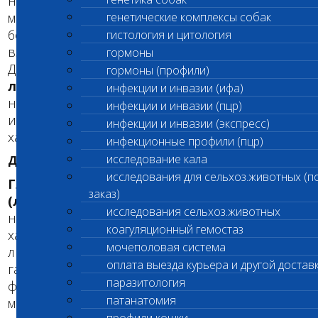
нарушений координации в возрасте 3-6
месяцев. Заболевание быстро прогрессирует, и
генетические комплексы собак
больные собаки, как правило, не доживают до
гистология и цитология
взрослого возраста.
гормоны
ДНК-тест на определение
глобоидной
гормоны (профили)
лейкодистрофии
или ее
инфекции и инвазии (ифа)
носительства доступен для собак пород
инфекции и инвазии (пцр)
ирландский сеттер, керн-терьер и вест-уайт-
инфекции и инвазии (экспресс)
хайленд-терьер.
инфекционные профили (пцр)
исследование кала
ДЛЯ СПЕЦИАЛИСТОВ
исследования для сельхоз.животных (п
Глобоидная лейкодистрофия
заказ)
(лейкодистрофия глобоидных клеток)
-
исследования сельхоз.животных
наследственное заболевание собак, которое
коагуляционный гемостаз
характеризуется недостаточностью работы
мочеполовая система
лизосомального фермента -
оплата выезда курьера и другой достав
галактоцереброзидазы, катализирующего
паразитология
ферментацию галактолипидов, компонентов
патанатомия
миелина. Таким образом, фермент необходим