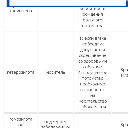
здоровый
крайне низкая
нормальной
ни
вероятность
копии гена
рождения
больного
потомства
1) если вязка
необходима,
допускается
скрещивание
со здоровыми
собаками
Кр
гетерозигота
носитель
2) полученное
ни
потомство
необходимо
тестировать
на
носительство
заболевания
гомозигота
подвержен
по
Кр
заболеванию/