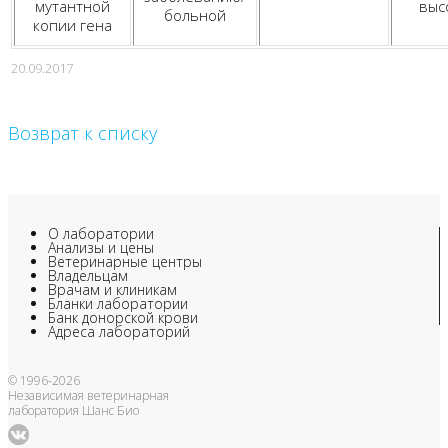
мутантной
выс
больной
копии гена
20.09.2017
Возврат к списку
О лаборатории
Анализы и цены
Ветеринарные центры
Владельцам
Врачам и клиникам
Бланки лаборатории
Банк донорской крови
Адреса лабораторий
© 1996-2026
Независимая ветеринарная
лаборатория Шанс Био