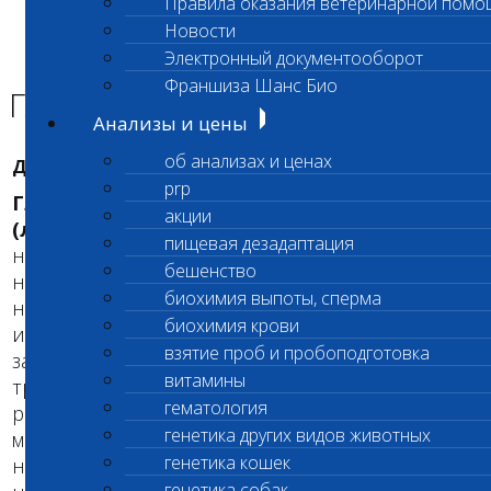
Правила оказания ветеринарной помо
Главная страница
Новости
Энциклопедия Шанс БИО
Электронный документооборот
Глобоидная лейкодистрофия
Франшиза Шанс Био
Глобоидная лейкодистрофия
Анализы и цены
об анализах и ценах
ДЛЯ ВЛАДЕЛЬЦЕВ
prp
Глобоидная лейкодистрофия
акции
(лейкодистрофия глобоидных клеток)
-
пищевая дезадаптация
наследственное заболевание собак, вызванное
бешенство
нарушением функционирования центральной
биохимия выпоты, сперма
нервной системы при передаче нервных
биохимия крови
импульсов. Клиническими симптомами
взятие проб и пробоподготовка
заболевания являются потеря координации,
витамины
тремор, и слабость. Больные щенки при
гематология
рождении нормальные, однако растут
генетика других видов животных
медленнее, чем щенки того же помета,
генетика кошек
начинают демонстрировать первые признаки
генетика собак