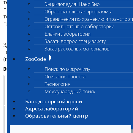
тестировании анализируется мутация в ДНК,
Энциклопедия Шанс Био
приводящая к развитию заболевания. В
Образовательные программы
тесте выявляют дефектную (мутантную) копию
Ограничения по хранению и транспорт
гена и нормальную копию гена. Результат теста
Оставить отзыв о лаборатории
- это определение генотипа, которое
Бланки лаборатории
позволяет разделить животных на три группы:
Задать вопрос специалисту
Здоровые (гомозиготы по нормальной копии
Заказ расходных материалов
гена), Носители (гетерозиготы) и Больные
(гомозиготы по мутации).
ZooCode
ВОЗМОЖНЫЕ РЕЗУЛЬТАТЫ ДНК-ТЕСТА
Поиск по микрочипу
Описание проекта
Рекомендации
Технология
по
Р
генотип
группа риска
Международный поиск
планированию
забол
вязок
Банк донорской крови
Адреса лабораторий
можно
Образовательный центр
скрещивать с
любой
гомозигота
собакой,
по
Кр