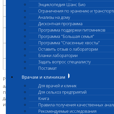
K
K
Энциклопедия Шанс Био
B
br
сплошной окрас в зонах пигментации
Ограничения по хранению и транспорт
K
k
Анализы на дому
B
y
сплошной окрас в зонах пигментации
K
k
Дисконтная программа
Программа поддержки питомников
тигровины на фоне окраса агути
br
br
k
k
Программа "Большая семья"
(соболиного, черно-подпалого, чепрачного)
Программа "Спасенные хвосты"
тигровины на фоне окраса агути
Оставить отзыв о лаборатории
br
y
k
k
(соболиного, черно-подпалого, чепрачного)
Бланки лаборатории
Задать вопрос специалисту
y
y
окрас агути, отсутствие тигровин
k
k
Постамат
Врачам и клиникам
Разработан ДНК-тест, позволяющий выявить
B
аллель доминантного черного окраса K
Для врачей и клиник
. Для
пород, в которых отсутствует тигровый окрас,
Для сельхоз предприятий
данный тест позволяет получить
Книга
исчерпывающую информацию по локусу К.
Правила получения качественных анал
Рекомендуемые исследования