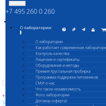
Навигация
+7 495 260 0 260
Энциклопедия Шанс Био
Карта сайта
vetlab@vetlab.ru
О лаборатории
О лаборатории
Как работает современная лаборатор
ШАНС БИО
Контроль качества
Независимая ветеринарная лаборатория
Лицензии и сертификаты
Оборудование и методы
Премия Хрустальная пробирка
Программа поддержки питомников
СМИ о нас
Что такое независимость
Единая круглосуточная справочная
+7 495 260 0 260
Фото лаборатории
Договор (оферта)
Заказать звонок с сайта