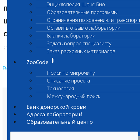
Энциклопедия Шанс Био
Породы:
все породы
Образовательные программы
Ограничения по хранению и транспорт
Цена исследования:
1700 руб.
Оставить отзыв о лаборатории
Срок изготовления
до 45 дней.
Бланки лаборатории
Задать вопрос специалисту
20.09.2017
Заказ расходных материалов
ZooCode
Возврат к списку
Поиск по микрочипу
Описание проекта
Технология
Международный поиск
О лаборатории
Анализы и цены
Банк донорской крови
Ветеринарные центры
Владельцам
Адреса лабораторий
Врачам и клиникам
Образовательный центр
Бланки лаборатории
Банк донорской крови
Адреса лабораторий