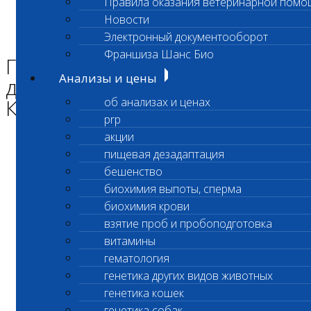
Правила оказания ветеринарной помо
Главная страница
Новости
Энциклопедия Шанс БИО
Электронный документооборот
Генетика окраса. Локус К доминантный черный (аллель КВ)
Франшиза Шанс Био
Генетика окраса. Локус К
Анализы и цены
доминантный черный (аллель
КВ)
об анализах и ценах
prp
акции
пищевая дезадаптация
бешенство
биохимия выпоты, сперма
биохимия крови
взятие проб и пробоподготовка
витамины
гематология
генетика других видов животных
генетика кошек
генетика собак