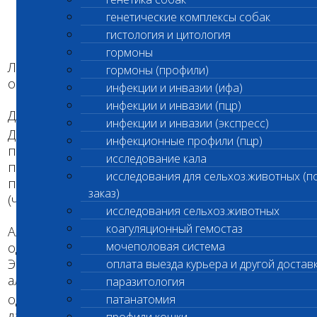
генетические комплексы собак
гистология и цитология
гормоны
Локус К играет ключевую роль в определении
гормоны (профили)
окраса собак.
инфекции и инвазии (ифа)
инфекции и инвазии (пцр)
B
br
y
Для локуса К описано три аллеля: K
, k
и k
.
инфекции и инвазии (экспресс)
B
Доминантная форма, аллель K
, дает запрет на
инфекционные профили (пцр)
проявление другого локуса окраса – Агути (А), и
исследование кала
приводит к формированию в зонах
исследования для сельхоз.животных (п
пигментации сплошного эумеланинового
заказ)
(черного или коричневого) цвета.
исследования сельхоз.животных
y
коагуляционный гемостаз
Аллель k
– самая рецессивная форма, которая
мочеполовая система
одновременно является аллелем дикого типа.
Эту форму можно назвать предковой для других
оплата выезда курьера и другой достав
аллелей данной серии. Только наличие
паразитология
y
y
y
одновременно двух копий k
(генотип k
/k
)
патанатомия
дает разрешение на образование нормальных