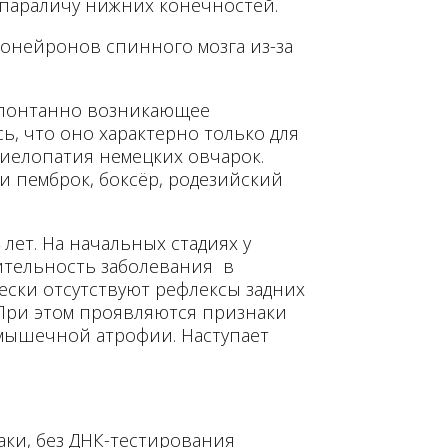
 параличу нижних конечностей.
онейронов спинного мозга из-за
 спонтанно возникающее
ь, что оно характерно только для
миелопатия немецких овчарок.
и пемброк, боксёр, родезийский
лет. На начальных стадиях у
ительность заболевания в
ески отсутствуют рефлексы задних
 При этом проявляются признаки
 мышечной атрофии. Наступает
аки, без ДНК-тестирования