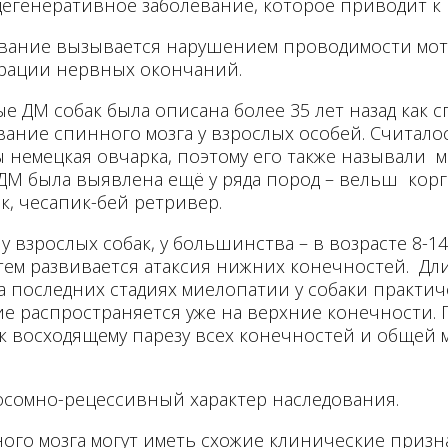
егенеративное заболевание, которое приводит к
вание вызывается нарушением проводимости мот
рации нервных окончаний.
е ДМ собак была описана более 35 лет назад как
вание спинного мозга у взрослых особей. Считалос
 немецкая овчарка, поэтому его также называли 
ДМ была выявлена ещё у ряда пород – вельш корг
к, чесапик-бей ретривер.
взрослых собак, у большинства – в возрасте 8-14 
тем развивается атаксия нижних конечностей. Дл
 последних стадиях миелопатии у собаки практич
ие распространяется уже на верхние конечности.
к восходящему парезу всех конечностей и общей
осомно-рецессивный характер наследования.
ого мозга могут иметь схожие клинические призн