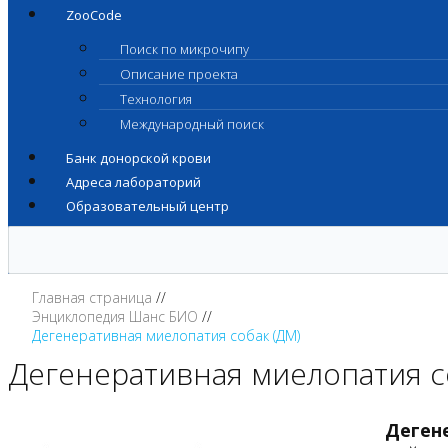
ZooCode
Поиск по микрочипу
Описание проекта
Технология
Международный поиск
Банк донорской крови
Адреса лабораторий
Образовательный центр
Главная страница
Энциклопедия Шанс БИО
Дегенеративная миелопатия собак (ДМ)
Дегенеративная миелопатия с
Деген