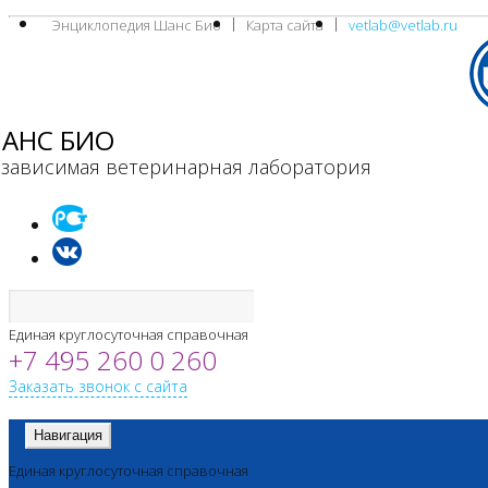
Энциклопедия Шанс Био
Карта сайта
vetlab@vetlab.ru
АНС БИО
зависимая ветеринарная лаборатория
Единая круглосуточная справочная
+7 495 260 0 260
Заказать звонок с сайта
Навигация
Единая круглосуточная справочная