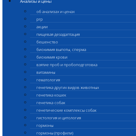
Анализы и цены
об анализах и ценах
prp
акции
пищевая дезадаптация
бешенство
биохимия выпоты, сперма
биохимия крови
взятие проб и пробоподготовка
витамины
гематология
генетика других видов животных
генетика кошек
генетика собак
генетические комплексы собак
гистология и цитология
гормоны
гормоны (профили)