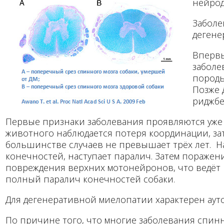
нейрод
Заболе
дегене
Впервы
заболе
породы
Позже 
риджбе
Первые признаки заболевания проявляются уже у 
животного наблюдается потеря координации, за
большинстве случаев не превышает трёх лет. На
конечностей, наступает паралич. Затем поражен
повреждения верхних мотонейронов, что ведёт 
полный паралич конечностей собаки.
Для дегенеративной миелопатии характерен аут
По причине того, что многие заболевания спинн