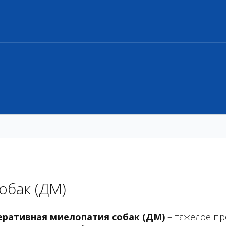
обак (ДМ)
еративная миелопатия собак (ДМ)
– тяжёлое п