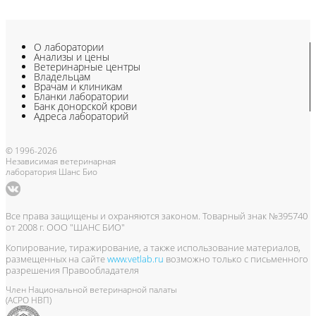
О лаборатории
Анализы и цены
Ветеринарные центры
Владельцам
Врачам и клиникам
Бланки лаборатории
Банк донорской крови
Адреса лабораторий
© 1996-2026
Независимая ветеринарная
лаборатория Шанс Био
Все права защищены и охраняются законом. Товарный знак №395740
от 2008 г. ООО "ШАНС БИО"
Копирование, тиражирование, а также использование материалов,
размещенных на сайте
www.vetlab.ru
возможно только с письменного
разрешения Правообладателя
Член Национальной ветеринарной палаты
(АСРО НВП)