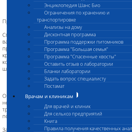
Энциклопедия Шанс Био
Ограничения по хранению и
транспортировке
Процедура проходит следующим образом:
Анализы на дому
Специалисты «Шанс Био» берут кровь из вены у
Дисконтная программа
вашего питомца в специальные емкости. Затем
Программа поддержки питомников
проводится центрифугирование забранной
Программа "Большая семья"
крови для выделения тромбоцитов. Полученный
Программа "Спасенные хвосты"
концентрат тромбоцитов распределяется по
Оставить отзыв о лаборатории
шприцам и вводится в проблемные места.
Бланки лаборатории
Задать вопрос специалисту
Постамат
Обратите внимание! Для того, чтобы получить
Врачам и клиникам
необходимую терапевтическую концентрацию
Для врачей и клиник
тромбоцитов, необходима предварительная
Для сельхоз предприятий
подготовка. Она заключается в следующем:
Книга
Правила получения качественных ана
За 2 недели до забора крови не принимать