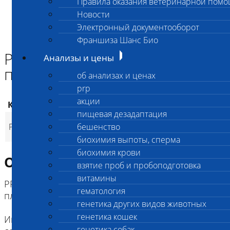
Правила оказания ветеринарной пом
Главная страница
Новости
Анализы и цены
Электронный документооборот
PRP
PRP терапия (вторая и последующие дозы)
Франшиза Шанс Био
PRP терапия (вторая и
Анализы и цены
последующие дозы)
об анализах и ценах
prp
акции
Код
Наименование услуг
Цена, руб.
пищевая дезадаптация
PRP терапия (вторая
PR2
бешенство
4 500
(
Время исполнения
p
и последующие дозы)
биохимия выпоты, сперма
биохимия крови
Описание исследования
взятие проб и пробоподготовка
витамины
PRP -Терапия (терапия с использованием
гематология
плазмы, обогащенной тромбоцитами)
генетика других видов животных
генетика кошек
Инновационная регенеративная медицина для
генетика собак