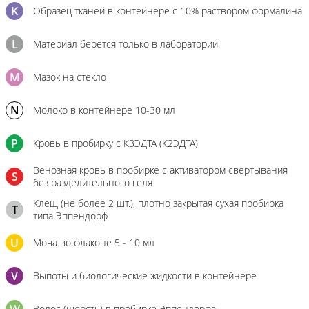
K
Образец тканей в контейнере с 10% раствором формалина
L
Материал берется только в лаборатории!
M
Мазок на стекло
N
Молоко в контейнере 10-30 мл
P
Кровь в пробирку с К3ЭДТА (К2ЭДТА)
Венозная кровь в пробирке с активатором свертывания
S
без разделительного геля
Клещ (не более 2 шт.), плотно закрытая сухая пробирка
T
типа Эппендорф
U
Моча во флаконе 5 - 10 мл
V
Выпоты и биологические жидкости в контейнере
Волос (шерсть) в пробирке Эппендорфа