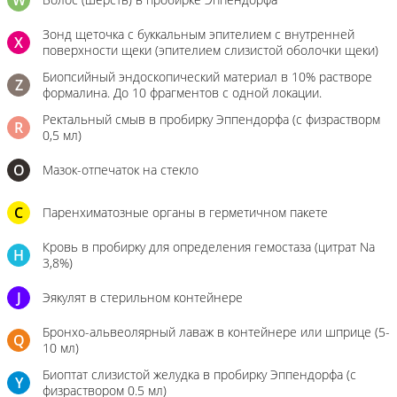
W
Зонд щеточка с буккальным эпителием с внутренней
X
поверхности щеки (эпителием слизистой оболочки щеки)
Биопсийный эндоскопический материал в 10% растворе
Z
формалина. До 10 фрагментов с одной локации.
Ректальный смыв в пробирку Эппендорфа (с физрастворм
R
0,5 мл)
О
Мазок-отпечаток на стекло
C
Паренхиматозные органы в герметичном пакете
Кровь в пробирку для определения гемостаза (цитрат Na
H
3,8%)
J
Эякулят в стерильном контейнере
Бронхо-альвеолярный лаваж в контейнере или шприце (5-
Q
10 мл)
Биоптат слизистой желудка в пробирку Эппендорфа (с
Y
физраствором 0.5 мл)