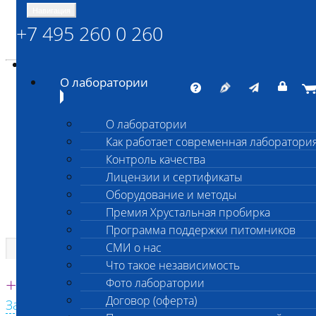
Навигация
+7 495 260 0 260
Энциклопедия Шанс Био
Карта сайта
vetlab@vetlab.ru
О лаборатории
О лаборатории
Как работает современная лаборатори
ШАНС БИО
Контроль качества
Независимая ветеринарная лаборатория
Лицензии и сертификаты
Оборудование и методы
Премия Хрустальная пробирка
Программа поддержки питомников
СМИ о нас
Что такое независимость
Единая круглосуточная справочная
+7 495 260 0 260
Фото лаборатории
Договор (оферта)
Заказать звонок с сайта