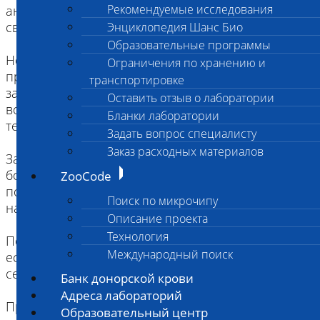
Рекомендуемые исследования
антикоагулянты и средства, влияющие на
свертываемость крови.
Энциклопедия Шанс Био
Образовательные программы
Не использовать НПВС в течение 1 недели до
Ограничения по хранению и
процедуры. Если этого не сделать, то будут
транспортировке
заблокированы эффекты факторов роста, что
Оставить отзыв о лаборатории
воспрепятствует лечебному эффекту PRP-
Бланки лаборатории
терапии.
Задать вопрос специалисту
Заказ расходных материалов
За сутки до процедуры обеспечить пациенту
большое количество жидкости. Животных,
ZooCode
потребляющих мало воды, возможно, придется
Поиск по микрочипу
напоить насильно.
Описание проекта
Технология
Получить предварительную консультацию врача,
Международный поиск
если имеются болезни крови и
сердечнососудистой системы.
Банк донорской крови
Адреса лабораторий
Провести необходимые анализы крови перед
Образовательный центр