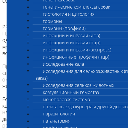
собак и лошадей.
генетические комплексы собак
гистология и цитология
гормоны
PRP-терапия (Platelet Rich Plasma Therapy, PRP,
гормоны (профили)
Плазма крови, обогащенная тромбоцитами) –
инфекции и инвазии (ифа)
одна из самых современных и безопасных
инфекции и инвазии (пцр)
методик, позволяющих быстро и безболезненно
инфекции и инвазии (экспресс)
восстановить движение в суставах.
инфекционные профили (пцр)
исследование кала
При травме боль может значительно повлиять на
исследования для сельхоз.животных (
способность комфортно передвигаться и
заказ)
оказывает огромное влияние на качество жизни
исследования сельхоз.животных
животного.
коагуляционный гемостаз
Есть много методов лечения, которые
мочеполовая система
квалифицированный ветеринарный врач может
оплата выезда курьера и другой достав
назначить для лечения травм опорно-
паразитология
двигательного аппарата и каждый из них имеет
патанатомия
различные степени успеха. Среди прочих, PRP-