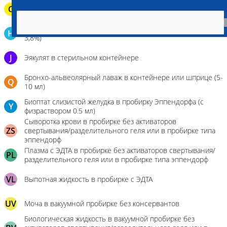
C
Паренхиматозные органы в герметичном пакете
Кровь в пробирку для определения гемостаза (цитрат Na
H
3,8%)
J
Эякулят в стерильном контейнере
Бронхо-альвеолярный лаваж в контейнере или шприце (5-
Q
10 мл)
Биоптат слизистой желудка в пробирку Эппендорфа (с
Y
физраствором 0.5 мл)
Сыворотка крови в пробирке без активаторов
ZS
свертывания/разделительного геля или в пробирке типа
эппендорф
Плазма с ЭДТА в пробирке без активаторов свертывания/
PL
разделительного геля или в пробирке типа эппендорф
VL
Выпотная жидкость в пробирке с ЭДТА
UV
Моча в вакуумной пробирке без консервантов
Биологическая жидкость в вакуумной пробирке без