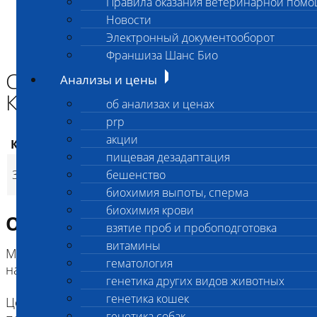
Правила оказания ветеринарной пом
Главная страница
Новости
Анализы и цены
Электронный документооборот
МОЧЕПОЛОВАЯ СИСТЕМА
Соотношение Белок/Креатинин (моча)
Франшиза Шанс Био
Соотношение Белок/
Анализы и цены
Креатинин (моча)
об анализах и ценах
prp
акции
Код
Наименование услуг
Цена, руб.
пищевая дезадаптация
Соотношение Белок/
380
(
Время исполнения
24
p
306
бешенство
Креатинин (моча)
450
(
Время исполнения
1 
p
биохимия выпоты, сперма
биохимия крови
Описание исследования
взятие проб и пробоподготовка
витамины
Метод исследования: биохимический анализ
гематология
надосадочной жидкости
генетика других видов животных
генетика кошек
Цель теста: оценка суточной потери белка
генетика собак