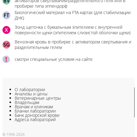
BV
активаторов свертывания/разделительного геля или в
пробирке типа эппендорф
Биологический материал на FTA-картах (для стабилизации
FT
ДНК)
Зонд щеточка с буккальным эпителием с внутренней
X
поверхности щеки (эпителием слизистой оболочки щеки)
Венозная кровь в пробирке с активатором свертывания и
SG
разделительным гелем
смотри специальные условия на сайте
О лаборатории
Анализы и цены
Ветеринарные центры
Владельцам
Врачам и клиникам
Бланки лаборатории
Банк донорской крови
Адреса лабораторий
© 1996-2026