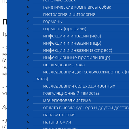
почками.
генетические комплексы собак
гистология и цитология
Подготовка к исследованию
гормоны
гормоны (профили)
Требования к пробе:
инфекции и инвазии (ифа)
инфекции и инвазии (пцр)
- свежевыпущенная моча, минимальный объем 5
инфекции и инвазии (экспресс)
мл. Моча должна быть концентрированная
инфекционные профили (пцр)
(лучше всего утренняя) или собранная не ранее,
исследование кала
чем через 6 часов после последнего
исследования для сельхоз.животных (
мочеиспускания
заказ)
исследования сельхоз.животных
- мочу рекомендуется собирать от голодного
животного (8 часов)
коагуляционный гемостаз
мочеполовая система
Хранение и доставка:
оплата выезда курьера и другой достав
паразитология
- для транспортировки моча собирается в чистый
патанатомия
(лучше одноразовый) пластиковый контейнер