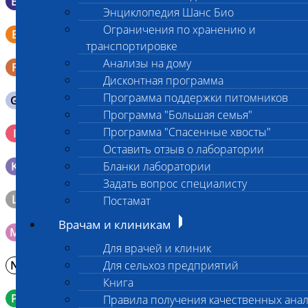
B
Мазок в пробирку со средой Эймса (Стюарта)
Энциклопедия Шанс Био
Смывы со слизистых в пробирку Эппендорфа (с
Ограничения по хранению и
E
физраствором 0.5 мл)
транспортировке
Анализы на дому
F
Кал в контейнере с ложечкой
Дисконтная программа
Программа поддержки питомников
G
Содержимое желудка 10-30 мл
Программа "Большая семья"
Кровь 2-3 мл. на фильтр-бумаге, высушенная для
Программа "Спасенные хвосты"
I
генетических исследований
Оставить отзыв о лаборатории
K
Бланки лаборатории
Образец тканей в контейнере с 10% раствором формалина
Задать вопрос специалисту
L
Материал берется только в лаборатории!
Постамат
Врачам и клиникам
M
Мазок на стекло
Для врачей и клиник
N
Для сельхоз предприятий
Молоко в контейнере 10-30 мл
Книга
P
Кровь в пробирку с К3ЭДТА (К2ЭДТА)
Правила получения качественных ана