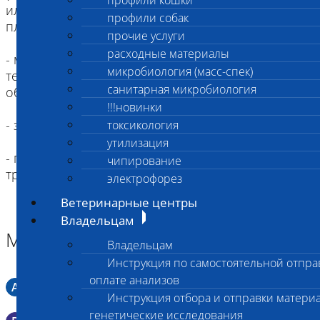
профили кошки
или вакуумную пробирку без консервантов с
профили собак
плотно закрывающейся крышкой;
прочие услуги
расходные материалы
- мочу необходимо доставить в лабораторию в
микробиология (масс-спек)
течение 24-х часов, рекомендуется держать
санитарная микробиология
образец охлажденным (+2-+8⁰С);
!!!новинки
- замораживать мочу нельзя;
токсикология
утилизация
- применять дополнительные консерванты не
чипирование
требуется.
электрофорез
Ветеринарные центры
Владельцам
Материал
Владельцам
Инструкция по самостоятельной отпра
оплате анализов
A
Мазок в пробирку со средой Кери-Блера
Инструкция отбора и отправки материа
генетические исследования