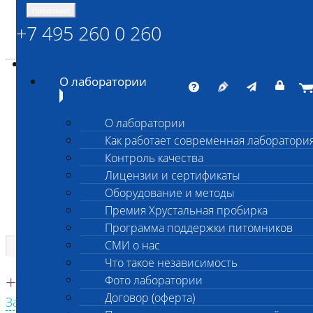
Навигация
+7 495 260 0 260
Энциклопедия Шанс Био
Карта сайта
vetlab@vetlab.ru
О лаборатории
О лаборатории
Как работает современная лаборатори
ШАНС БИО
Контроль качества
Независимая ветеринарная лаборатория
Лицензии и сертификаты
Оборудование и методы
Премия Хрустальная пробирка
Программа поддержки питомников
СМИ о нас
Что такое независимость
Единая круглосуточная справочная
+7 495 260 0 260
Фото лаборатории
Договор (оферта)
Заказать звонок с сайта