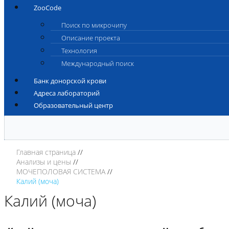
ZooCode
Поиск по микрочипу
Описание проекта
Технология
Международный поиск
Банк донорской крови
Адреса лабораторий
Образовательный центр
Главная страница
Анализы и цены
МОЧЕПОЛОВАЯ СИСТЕМА
Калий (моча)
Калий (моча)