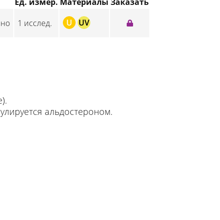
Ед. измер.
Материалы
Заказать
U
UV
ино
1 исслед.
).
гулируется альдостероном.