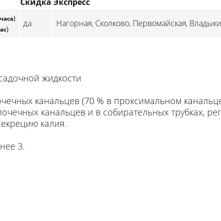
Скидка
Экспресс
)
 часа
да
Нагорная, Сколково, Первомайская, Владык
)
час
садочной жидкости
очечных канальцев (70 % в проксимальном канальце
почечных канальцев и в собирательных трубках, ре
секрецию калия.
нее 3.