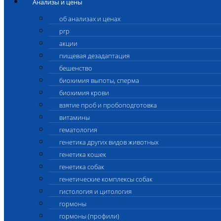
Анализы и цены
об анализах и ценах
prp
акции
пищевая дезадаптация
бешенство
биохимия выпоты, сперма
биохимия крови
взятие проб и пробоподготовка
витамины
гематология
генетика других видов животных
генетика кошек
генетика собак
генетические комплексы собак
гистология и цитология
гормоны
гормоны (профили)