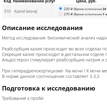
Код
Наименование услуг
Цена, руб.
220
(
Время исполнения
24
p
310
Калий (моча)
270
(
Время исполнения
1 
p
Описание исследования
Метод исследования: биохимический анализ надо
Реабсорбция калия происходит во всех отделах п
Секреция калия происходит в дистальном отделе 
Альдостерон стимулирует реабсорбцию натрия и 
При гиперадренокортицизме- Na мочи / K мочи ме
В норме данное соотношение составляет 3-3,3.
Подготовка к исследованию
Требования к пробе: