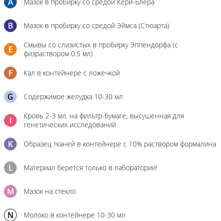
A
Мазок в пробирку со средой Кери-Блера
B
Мазок в пробирку со средой Эймса (Стюарта)
Смывы со слизистых в пробирку Эппендорфа (с
E
физраствором 0.5 мл)
F
Кал в контейнере с ложечкой
G
Содержимое желудка 10-30 мл
Кровь 2-3 мл. на фильтр-бумаге, высушенная для
I
генетических исследований
K
Образец тканей в контейнере с 10% раствором формалина
L
Материал берется только в лаборатории!
M
Мазок на стекло
N
Молоко в контейнере 10-30 мл