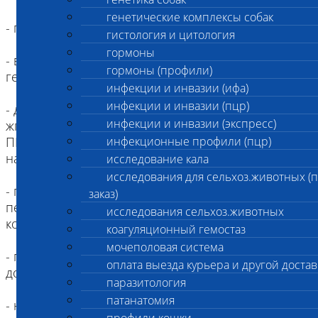
генетические комплексы собак
- прием антикоагулянтов
гистология и цитология
гормоны
- взятие крови через катетер с применением
гормоны (профили)
гепарина (приводит к увеличению АЧТВ)
инфекции и инвазии (ифа)
инфекции и инвазии (пцр)
- длительное наложение жгута: стаз (наложение
инфекции и инвазии (экспресс)
жгута) более 3-х минут приводит к укорочению
ПВ, АЧТВ, ТВ, увеличению фибриногена примерно
инфекционные профили (пцр)
на 10 %
исследование кала
исследования для сельхоз.животных (
- попадание тканевого тромбопластина с
заказ)
первыми каплями крови в пробирку для
исследования сельхоз.животных
коагулограммы
коагуляционный гемостаз
мочеполовая система
- превышение времени хранения пробы крови
оплата выезда курьера и другой достав
до исследования
паразитология
патанатомия