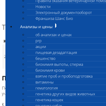
Правила оказания ветеринарной пом
Главная страница
Новости
Анализы и цены
Электронный документооборот
КОАГУЛЯЦИОННЫЙ ГЕМОСТАЗ
Тромбиновое время
Франшиза Шанс Био
Тромбиновое время
Анализы и цены
об анализах и ценах
prp
Код
Наименование услуг
Цена, руб.
акции
пищевая дезадаптация
500
(
Время исполнения
24
p
212
Тромбиновое время
бешенство
600
(
Время исполнения
1 
p
биохимия выпоты, сперма
биохимия крови
взятие проб и пробоподготовка
Подготовка к исследованию
витамины
Перед проведением исследования необходимо
гематология
учесть факторы, влияющие на его результат.
генетика других видов животных
генетика кошек
К ним относятся:
генетика собак