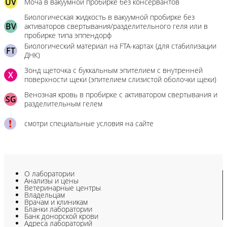
UV
Моча в вакуумной пробирке без консервантов
Биологическая жидкость в вакуумной пробирке без
BV
активаторов свертывания/разделительного геля или в
пробирке типа эппендорф
Биологический материал на FTA-картах (для стабилизации
FT
ДНК)
Зонд щеточка с буккальным эпителием с внутренней
X
поверхности щеки (эпителием слизистой оболочки щеки)
Венозная кровь в пробирке с активатором свертывания и
SG
разделительным гелем
смотри специальные условия на сайте
О лаборатории
Анализы и цены
Ветеринарные центры
Владельцам
Врачам и клиникам
Бланки лаборатории
Банк донорской крови
Адреса лабораторий