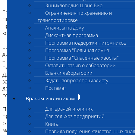
Энциклопедия Шанс Био
Если исследование предполагатся в течение
Ограничения по хранению и
первых 2-3 часов, плазму отделять не нужно,
транспортировке
проба хранится и транспортируется при
Анализы на дому
комнатной температуре.
Дисконтная программа
Программа поддержки питомников
Если исследование будет провдится в интервале
Программа "Большая семья"
до 4-5 часов, пробирка помещается в центрифугу
Программа "Спасенные хвосты"
– на 15 мин – при 3000 об/мин., отделенная
Оставить отзыв о лаборатории
плазма переливается в пробирку Эппендорфа.
Бланки лаборатории
Для хранения более 5 часов – плазма
Задать вопрос специалисту
замораживается до исследования. Дальнейшая
доставка осущесвляется в замороженном
Постамат
состоянии (на льду!!!).
Врачам и клиникам
При доставке материала в лабораторию
Для врачей и клиник
пробирка и сопроводительный документ должны
Для сельхоз предприятий
содержать информацию о времени взятия
Книга
материала!!!
Правила получения качественных ана