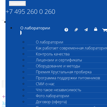
Навигация
+7 495 260 0 260
Энциклопедия Шанс Био
Карта сайта
vetlab@vetlab.ru
О лаборатории
О лаборатории
Как работает современная лаборатори
ШАНС БИО
Контроль качества
Независимая ветеринарная лаборатория
Лицензии и сертификаты
Оборудование и методы
Премия Хрустальная пробирка
Программа поддержки питомников
СМИ о нас
Что такое независимость
Единая круглосуточная справочная
+7 495 260 0 260
Фото лаборатории
Договор (оферта)
Заказать звонок с сайта