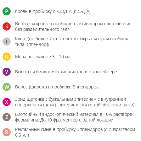
P
Кровь в пробирку с К3ЭДТА (К2ЭДТА)
Венозная кровь в пробирке с активатором свертывания
S
без разделительного геля
Клещ (не более 2 шт.), плотно закрытая сухая пробирка
T
типа Эппендорф
U
Моча во флаконе 5 - 10 мл
V
Выпоты и биологические жидкости в контейнере
W
Волос (шерсть) в пробирке Эппендорфа
Зонд щеточка с буккальным эпителием с внутренней
X
поверхности щеки (эпителием слизистой оболочки щеки)
Биопсийный эндоскопический материал в 10% растворе
Z
формалина. До 10 фрагментов с одной локации.
Ректальный смыв в пробирку Эппендорфа (с физрастворм
R
0,5 мл)