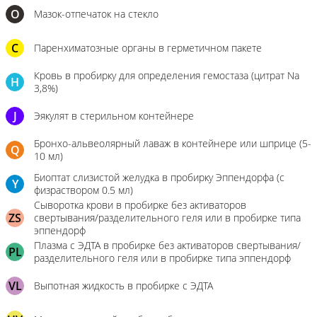
О
Мазок-отпечаток на стекло
C
Паренхиматозные органы в герметичном пакете
Кровь в пробирку для определения гемостаза (цитрат Na
H
3,8%)
J
Эякулят в стерильном контейнере
Бронхо-альвеолярный лаваж в контейнере или шприце (5-
Q
10 мл)
Биоптат слизистой желудка в пробирку Эппендорфа (с
Y
физраствором 0.5 мл)
Сыворотка крови в пробирке без активаторов
ZS
свертывания/разделительного геля или в пробирке типа
эппендорф
Плазма с ЭДТА в пробирке без активаторов свертывания/
PL
разделительного геля или в пробирке типа эппендорф
VL
Выпотная жидкость в пробирке с ЭДТА