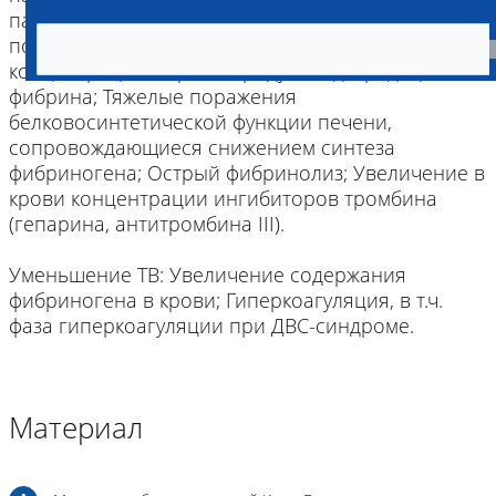
паракоагуляцией с нарушением процесса
полимеризации фибрина и нарастанием
концентрации в крови продуктов деградации
фибрина; Тяжелые поражения
белковосинтетической функции печени,
сопровождающиеся снижением синтеза
фибриногена; Острый фибринолиз; Увеличение в
крови концентрации ингибиторов тромбина
(гепарина, антитромбина III).
Уменьшение ТВ: Увеличение содержания
фибриногена в крови; Гиперкоагуляция, в т.ч.
фаза гиперкоагуляции при ДВС-синдроме.
Материал