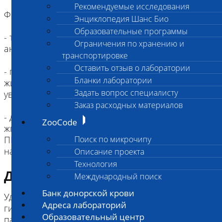
Рекомендуемые исследования
Факторы, влияющие на результаты:
Энциклопедия Шанс Био
Образовательные программы
- точное соотношение количества крови и
Ограничения по хранению и
антикоагулянта (9:1) является критическим.
транспортировке
Оставить отзыв о лаборатории
- гепарин, карбенициллин и попадание тканевой
Бланки лаборатории
жидкости в образец (при венопункции) –
Задать вопрос специалисту
увеличивают время свертывания,
Заказ расходных материалов
- длительное наложение жгута: стаз (наложение
ZooCode
жгута) более 3-х минут приводит к укорочению
ПВ, АЧТВ, ТВ, увеличению фибриногена примерно
Поиск по микрочипу
Описание проекта
Технология
Диагностическая информация
Международный поиск
Банк донорской крови
Удлинение ТВ: Афибриногенемия,
Адреса лабораторий
гипофибриногенемия; ДВС-синдром, и другие
Образовательный центр
патологические состояния, сопровождающиеся