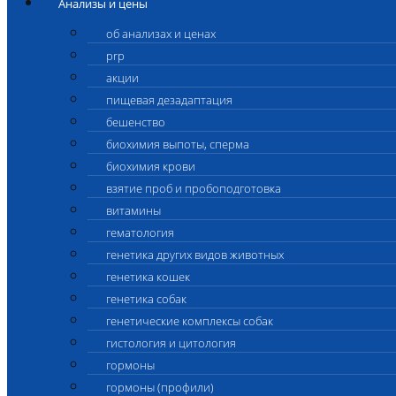
Анализы и цены
об анализах и ценах
prp
акции
пищевая дезадаптация
бешенство
биохимия выпоты, сперма
биохимия крови
взятие проб и пробоподготовка
витамины
гематология
генетика других видов животных
генетика кошек
генетика собак
генетические комплексы собак
гистология и цитология
гормоны
гормоны (профили)