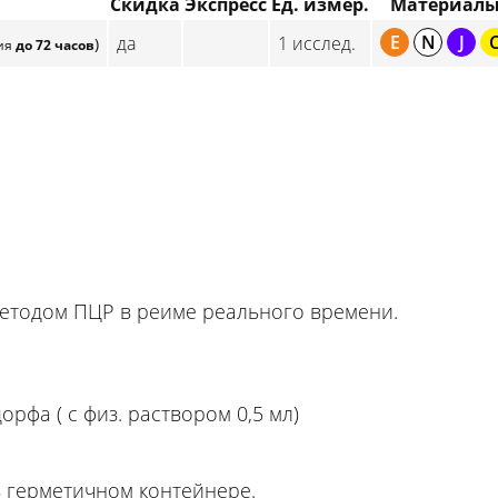
Скидка
Экспресс
Ед. измер.
Материал
E
N
J
да
1 исслед.
)
ия
до 72 часов
етодом ПЦР в реиме реального времени.
рфа ( с физ. раствором 0,5 мл)
в герметичном контейнере.