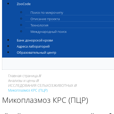
ZooCode
Поиск по микрочипу
Описание проекта
Технология
Международный поиск
Банк донорской крови
Адреса лабораторий
Образовательный центр
Главная страница
Анализы и цены
ИССЛЕДОВАНИЯ СЕЛЬХОЗ.ЖИВОТНЫХ
Микоплазмоз КРС (ПЦР)
Микоплазмоз КРС (ПЦР)