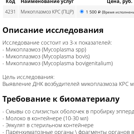
Код
Наименование услуг
Цена, руб.
4231
Микоплазмоз КРС (ПЦР)
1 500
(
Время исполнен
p
Описание исследования
Исследование состоит из 3-х показателей:
- Микоплазмоз (Mycoplasma spp)
- Микоплазмоз (Mycoplasma bovis)
- Микоплазмоз (Mycoplasma bovigenitalium)
Цель исследования:
Выявление ДНК возбудителей микоплазмоза КРС м
Требование к биоматериалу
- Смывы со слизистых оболочек в пробирку эппердо
- Молоко в контейнере (10-30 мл)
- Эякулят в стерильном контейнере
- Паренхиматозные органы \ фрагменты органов 