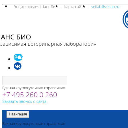
Энциклопедия Шанс Био
Карта сайта
vetlab@vetlab.ru
АНС БИО
зависимая ветеринарная лаборатория
Единая круглосуточная справочная
+7 495 260 0 260
Заказать звонок с сайта
Навигация
Единая круглосуточная справочная