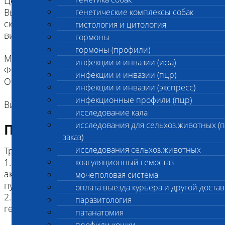
Цель исследовнаия:
Выявление антител в крови крупного рогатого
генетические комплексы собак
скота (КРС) к респираторному-синтициальному
гистология и цитология
вирусу (РСВ).
гормоны
гормоны (профили)
Метод: Серологический, реакция: качественная
инфекции и инвазии (ифа)
Форма выдачи результата: Положительно/
инфекции и инвазии (пцр)
Отрицательно
инфекции и инвазии (экспресс)
инфекционные профили (пцр)
Вид животных: крупный рогатый скот (КРС)
исследование кала
исследования для сельхоз.животных (
Подготовка к исследованию
заказ)
исследования сельхоз.животных
Требования к взятию материала:
1. Кровь в пробирке для биохимии (с
коагуляционный гемостаз
активатором свертывания или гранулами) или
мочеполовая система
пустой пробирке - мин. объем 1 мл,
оплата выезда курьера и другой достав
2. Сыворотка- мин.объем 150 мкл. Без признаков
паразитология
гемолиза и бактериальной контаминации
патанатомия