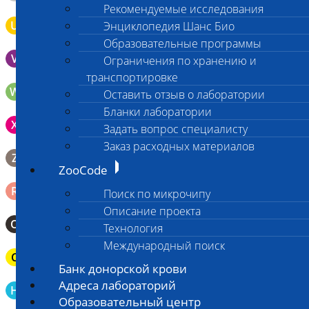
Рекомендуемые исследования
U
Моча во флаконе 5 - 10 мл
Энциклопедия Шанс Био
Образовательные программы
V
Выпоты и биологические жидкости в контейнере
Ограничения по хранению и
транспортировке
W
Волос (шерсть) в пробирке Эппендорфа
Оставить отзыв о лаборатории
Бланки лаборатории
Зонд щеточка с буккальным эпителием с внутренней
X
Задать вопрос специалисту
поверхности щеки (эпителием слизистой оболочки щеки)
Заказ расходных материалов
Биопсийный эндоскопический материал в 10% растворе
Z
формалина. До 10 фрагментов с одной локации.
ZooCode
Ректальный смыв в пробирку Эппендорфа (с физрастворм
R
Поиск по микрочипу
0,5 мл)
Описание проекта
О
Мазок-отпечаток на стекло
Технология
Международный поиск
C
Паренхиматозные органы в герметичном пакете
Банк донорской крови
Кровь в пробирку для определения гемостаза (цитрат Na
Адреса лабораторий
H
3,8%)
Образовательный центр