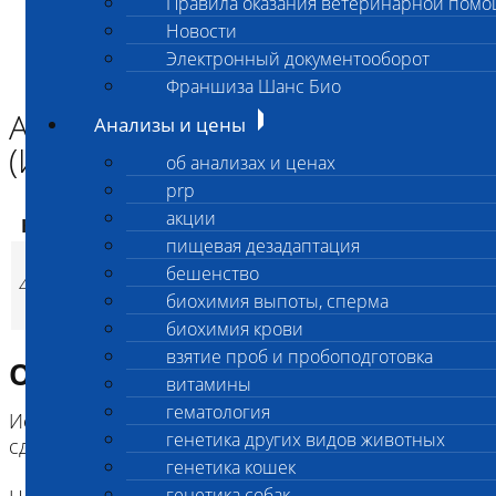
Правила оказания ветеринарной пом
Главная страница
Новости
Анализы и цены
Электронный документооборот
ИССЛЕДОВАНИЯ СЕЛЬХОЗ.ЖИВОТНЫХ
Антитела к вирусу РСИ КРС (ИФА) от 5 проб
Франшиза Шанс Био
Антитела к вирусу РСИ КРС
Анализы и цены
(ИФА) от 5 проб
об анализах и ценах
prp
акции
Код
Наименование услуг
Цена, руб.
пищевая дезадаптация
Антитела к вирусу
бешенство
4213
РСИ КРС (ИФА) от 5
1 350
(
Время исполнени
p
биохимия выпоты, сперма
проб
биохимия крови
взятие проб и пробоподготовка
Описание исследования
витамины
гематология
Исследование проводится при единовременно
генетика других видов животных
сданной партии проб не менее 5 шт.
генетика кошек
генетика собак