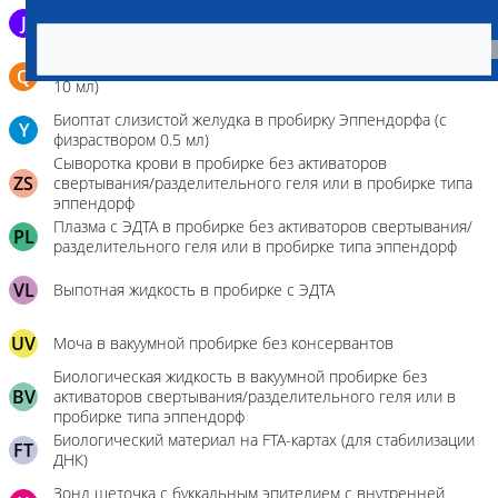
J
Эякулят в стерильном контейнере
Бронхо-альвеолярный лаваж в контейнере или шприце (5-
Q
10 мл)
Биоптат слизистой желудка в пробирку Эппендорфа (с
Y
физраствором 0.5 мл)
Сыворотка крови в пробирке без активаторов
ZS
свертывания/разделительного геля или в пробирке типа
эппендорф
Плазма с ЭДТА в пробирке без активаторов свертывания/
PL
разделительного геля или в пробирке типа эппендорф
VL
Выпотная жидкость в пробирке с ЭДТА
UV
Моча в вакуумной пробирке без консервантов
Биологическая жидкость в вакуумной пробирке без
BV
активаторов свертывания/разделительного геля или в
пробирке типа эппендорф
Биологический материал на FTA-картах (для стабилизации
FT
ДНК)
Зонд щеточка с буккальным эпителием с внутренней