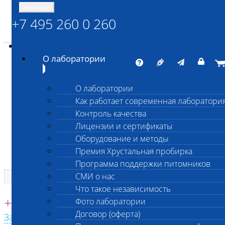
Навигация
+7 495 260 0 260
Энциклопедия Шанс Био
Карта сайта
vetlab@vetlab.ru
О лаборатории
О лаборатории
Как работает современная лаборатори
ШАНС БИО
Контроль качества
Независимая ветеринарная лаборатория
Лицензии и сертификаты
Оборудование и методы
Премия Хрустальная пробирка
Программа поддержки питомников
СМИ о нас
Что такое независимость
Единая круглосуточная справочная
+7 495 260 0 260
Фото лаборатории
Договор (оферта)
Заказать звонок с сайта