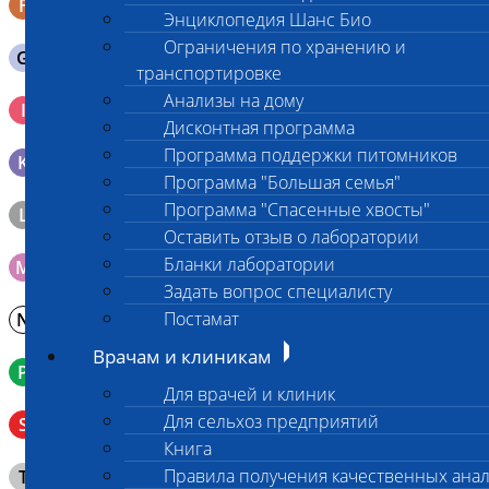
F
Кал в контейнере с ложечкой
Энциклопедия Шанс Био
Ограничения по хранению и
G
Содержимое желудка 10-30 мл
транспортировке
Анализы на дому
Кровь 2-3 мл. на фильтр-бумаге, высушенная для
I
генетических исследований
Дисконтная программа
Программа поддержки питомников
K
Образец тканей в контейнере с 10% раствором формалина
Программа "Большая семья"
Программа "Спасенные хвосты"
L
Материал берется только в лаборатории!
Оставить отзыв о лаборатории
Бланки лаборатории
M
Мазок на стекло
Задать вопрос специалисту
Постамат
N
Молоко в контейнере 10-30 мл
Врачам и клиникам
P
Кровь в пробирку с К3ЭДТА (К2ЭДТА)
Для врачей и клиник
Венозная кровь в пробирке с активатором свертывания
Для сельхоз предприятий
S
без разделительного геля
Книга
Клещ (не более 2 шт.), плотно закрытая сухая пробирка
Правила получения качественных ана
T
типа Эппендорф