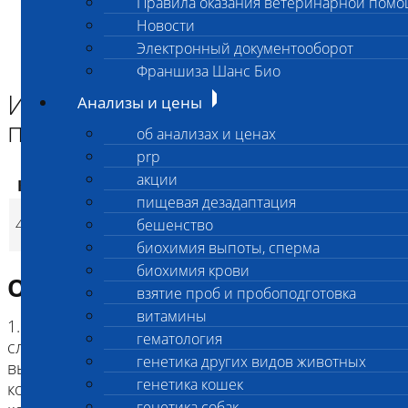
Правила оказания ветеринарной пом
Главная страница
Новости
Анализы и цены
Электронный документооборот
ИНФЕКЦИОННЫЕ ПРОФИЛИ (ПЦР)
Инфекционный скрининг для птиц
Франшиза Шанс Био
Инфекционный скрининг для
Анализы и цены
птиц
об анализах и ценах
prp
акции
Код
Наименование услуг
Цена, руб.
пищевая дезадаптация
Инфекционный
4152
бешенство
9 500
(
Время исполнени
p
скрининг для птиц
биохимия выпоты, сперма
биохимия крови
Описание исследования
взятие проб и пробоподготовка
витамины
1. Цель исследования: в профиль входят
гематология
следующие исследования, предназначенных для
генетика других видов животных
выявления инфекционных заболеваний у птиц:
генетика кошек
код 025 Хламидиоз (ПЦР)
генетика собак