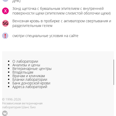
ДНК)
Зонд щеточка с буккальным эпителием с внутренней
X
поверхности щеки (эпителием слизистой оболочки щеки)
Венозная кровь в пробирке с активатором свертывания и
SG
разделительным гелем
смотри специальные условия на сайте
О лаборатории
Анализы и цены
Ветеринарные центры
Владельцам
Врачам и клиникам
Бланки лаборатории
Банк донорской крови
Адреса лабораторий
© 1996-2026
Независимая ветеринарная
лаборатория Шанс Био