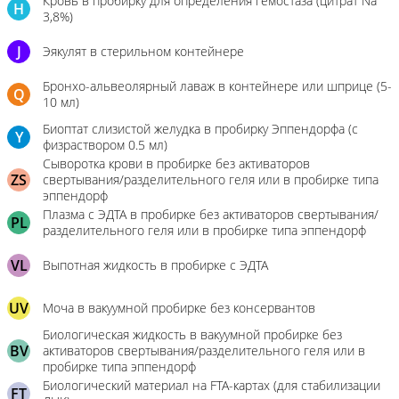
Кровь в пробирку для определения гемостаза (цитрат Na
H
3,8%)
J
Эякулят в стерильном контейнере
Бронхо-альвеолярный лаваж в контейнере или шприце (5-
Q
10 мл)
Биоптат слизистой желудка в пробирку Эппендорфа (с
Y
физраствором 0.5 мл)
Сыворотка крови в пробирке без активаторов
ZS
свертывания/разделительного геля или в пробирке типа
эппендорф
Плазма с ЭДТА в пробирке без активаторов свертывания/
PL
разделительного геля или в пробирке типа эппендорф
VL
Выпотная жидкость в пробирке с ЭДТА
UV
Моча в вакуумной пробирке без консервантов
Биологическая жидкость в вакуумной пробирке без
BV
активаторов свертывания/разделительного геля или в
пробирке типа эппендорф
Биологический материал на FTA-картах (для стабилизации
FT