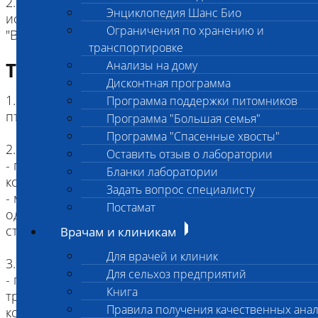
2. Факторы, влияющие на результат
Энциклопедия Шанс Био
исследования: указаны в описании кода 1917
Ограничения по хранению и
транспортировке
Требование к биоматериалу
Анализы на дому
Дисконтная программа
1. Вид материала: помет от птиц или помет от
Программа поддержки питомников
птиц + мазок со слизиситой дыхательных путей.
Программа "Большая семья"
Программа "Спасенные хвосты"
2. Пробирка (контейнер):
Оставить отзыв о лаборатории
- помет: одноразовый стерильный пластиковый
Бланки лаборатории
контейнер с завинчивающейся крышкой
Задать вопрос специалисту
- мазок со слизиситой дыхательных путей:
Постамат
одноразовая пробирка типа "эппендорф" со
стерильным физиологическим раствором
Врачам и клиникам
Для врачей и клиник
3. Объем материала:
Для сельхоз предприятий
- помет: рекомендовано собрать помет от птицы
Книга
троекратно, с интервалом 1 сутки в один
Правила получения качественных ана
контейнер, но возможно проведение