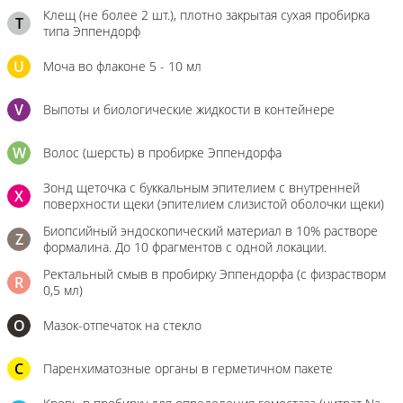
Клещ (не более 2 шт.), плотно закрытая сухая пробирка
T
типа Эппендорф
U
Моча во флаконе 5 - 10 мл
V
Выпоты и биологические жидкости в контейнере
W
Волос (шерсть) в пробирке Эппендорфа
Зонд щеточка с буккальным эпителием с внутренней
X
поверхности щеки (эпителием слизистой оболочки щеки)
Биопсийный эндоскопический материал в 10% растворе
Z
формалина. До 10 фрагментов с одной локации.
Ректальный смыв в пробирку Эппендорфа (с физрастворм
R
0,5 мл)
О
Мазок-отпечаток на стекло
C
Паренхиматозные органы в герметичном пакете