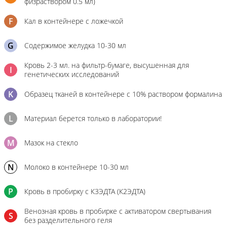
физраствором 0.5 мл)
F
Кал в контейнере с ложечкой
G
Содержимое желудка 10-30 мл
Кровь 2-3 мл. на фильтр-бумаге, высушенная для
I
генетических исследований
K
Образец тканей в контейнере с 10% раствором формалина
L
Материал берется только в лаборатории!
M
Мазок на стекло
N
Молоко в контейнере 10-30 мл
P
Кровь в пробирку с К3ЭДТА (К2ЭДТА)
Венозная кровь в пробирке с активатором свертывания
S
без разделительного геля