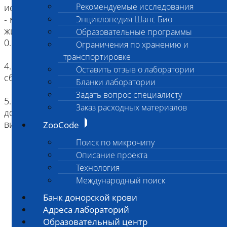
Рекомендуемые исследования
исследования по единичной порции помета.
- мазок со слизиситой дыхательных путей: объем
Энциклопедия Шанс Био
жидкости в пробирке типа "Эппендорф" не более
Образовательные программы
0.5 мл.
Ограничения по хранению и
транспортировке
4. Хранение: контейнер с пометом между днями
Оставить отзыв о лаборатории
сбора материала хранить в холодильнике
Бланки лаборатории
Задать вопрос специалисту
5. Доставка: до лаборатории материал
Заказ расходных материалов
доставляется не более 3-х суток в охлажденном
виде при температуре +2+8 С
ZooCode
Поиск по микрочипу
Описание проекта
Технология
Международный поиск
Банк донорской крови
Адреса лабораторий
Образовательный центр