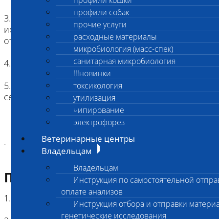
профили кошки
профили собак
3. Форма заключения по результатам
прочие услуги
исследования: качественная (положительный/
расходные материалы
отрицательный)
микробиология (масс-спек)
санитарная микробиология
4. Единицы измерения: нет
!!!новинки
5. Виды животных: все виды
токсикология
сельскохозяйственной и домашней птицы
утилизация
чипирование
электрофорез
Ветеринарные центры
.
Владельцам
Владельцам
Подготовка к исследованию
Инструкция по самостоятельной отпра
оплате анализов
1. Голодная диета: не требуется
Инструкция отбора и отправки материа
генетические исследования