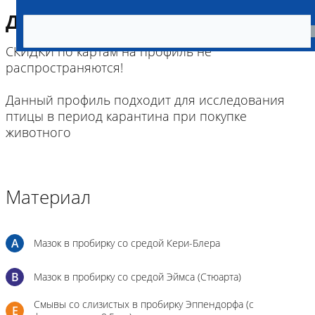
Диагностическая информация
СКИДКИ по картам на профиль не
распространяются!
Данный профиль подходит для исследования
птицы в период карантина при покупке
животного
Материал
A
Мазок в пробирку со средой Кери-Блера
B
Мазок в пробирку со средой Эймса (Стюарта)
Смывы со слизистых в пробирку Эппендорфа (с
E