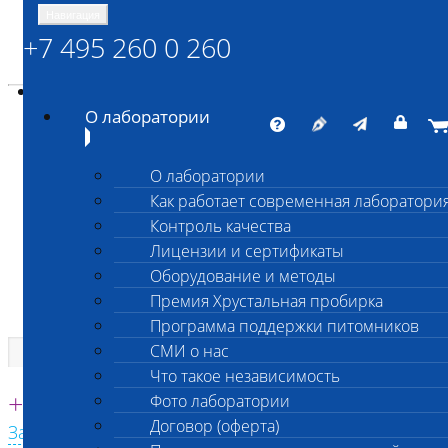
Навигация
+7 495 260 0 260
Энциклопедия Шанс Био
Карта сайта
vetlab@vetlab.ru
О лаборатории
О лаборатории
Как работает современная лаборатори
ШАНС БИО
Контроль качества
Независимая ветеринарная лаборатория
Лицензии и сертификаты
Оборудование и методы
Премия Хрустальная пробирка
Программа поддержки питомников
СМИ о нас
Что такое независимость
Единая круглосуточная справочная
+7 495 260 0 260
Фото лаборатории
Договор (оферта)
Заказать звонок с сайта