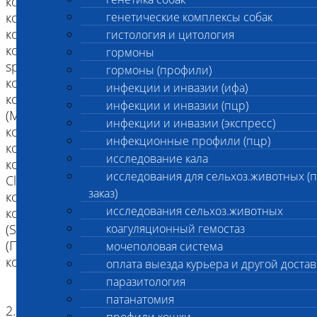
код 061 Орнитоз (ПЦР)
код 018 Лямблиоз (ПЦР)
генетические комплексы собак
код 014 Криптоспоридиоз (ПЦР)
гистология и цитология
код 050 Кампилобактериоз (Campylobacter
гормоны
spp/Campylobacter jejuni) (ПЦР)
гормоны (профили)
код 034 Листериоз (ПЦР)
инфекции и инвазии (ифа)
код 072 Микоплазмоз птиц
инфекции и инвазии (пцр)
(M.gallisepticum/M.synoviae) (ПЦР)
инфекции и инвазии (экспресс)
код 4217 Пастереллез (Pasteurella multocida) ПЦР
инфекционные профили (пцр)
код 054 Ротавирусная инфекция (ПЦР)
исследование кала
код 4218 Клостридиоз Clostridium difficile /
исследования для сельхоз.животных (
Clostridium perfringens (ПЦР)
заказ)
код 067 Йерсиниоз (ПЦР)
исследования сельхоз.животных
код 022 Сальмонеллез с дифференцировкой
(Salmonella spp., S. typhimurium, S. enteritidis)
коагуляционный гемостаз
(ПЦР)
мочеполовая система
код 099 Грипп типа А без диф. по подтипам (ПЦР)
оплата выезда курьера и другой достав
паразитология
патанатомия
2. Метод: ПЦР (полимеразная цепная реакция)